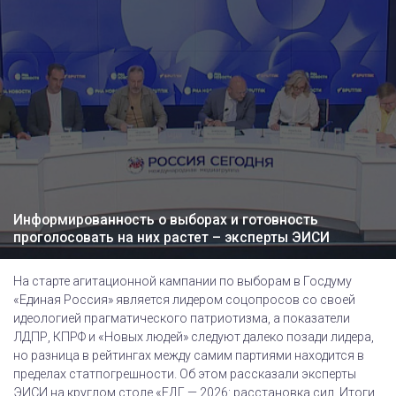
Информированность о выборах и готовность
проголосовать на них растет – эксперты ЭИСИ
На старте агитационной кампании по выборам в Госдуму
«Единая Россия» является лидером соцопросов со своей
идеологией прагматического патриотизма, а показатели
ЛДПР, КПРФ и «Новых людей» следуют далеко позади лидера,
но разница в рейтингах между самим партиями находится в
пределах статпогрешности. Об этом рассказали эксперты
ЭИСИ на круглом столе «ЕДГ — 2026: расстановка сил. Итоги