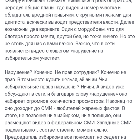
камеру и начинает снимать. Вжившись в роль оператора,
чередуя общие планы, где виден и номер участка и
обладатель вредной привычки, с крупными планами для
дантиста, всячески выводит представителя власти. Далее
возможны два варианта. Один с мордобоем, что для
блогера просто мечта, другой без, но тоже ничего. Но это
не столь для нас с вами важно. Важно, что в сети
появляется видео с хэшегом «нарушение на
избирательном участке».
Нарушение? Конечно. Не прав сотрудник? Конечно не
прав. В том месте курить нельзя, ай ай ай. Чьи
избирательные права нарушены? Ничьи. А видео уже
обсуждают в сети, и благодаря слову «нарушение» оно
набирает огромное количество просмотров. Наконец-то
оно доходит до СМИ - любителей жареных фактов. В
итоге, не позвонив ни в избирком, ни в полицию, они
размещают видео в федеральном СМИ. Западные СМИ
подхватывают, соответственно, моментально.
Председатель избиркома все понимает, но седеет на