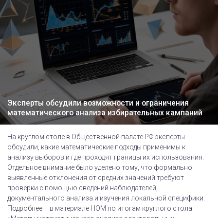
Эксперты обсудили возможности и ограничения
математического анализа избирательных кампаний
На круглом столе в Общественной палате РФ эксперты
обсудили, какие математические подходы применимы к
анализу выборов и где проходят границы их использования.
Отдельное внимание было уделено тому, что формально
выявленные отклонения от средних значений требуют
проверки с помощью сведений наблюдателей,
документального анализа и изучения локальной специфики.
Подробнее – в материале НОМ по итогам круглого стола