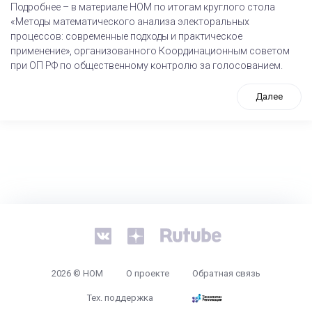
Подробнее – в материале НОМ по итогам круглого стола
«Методы математического анализа электоральных
процессов: современные подходы и практическое
применение», организованного Координационным советом
при ОП РФ по общественному контролю за голосованием.
Далее
tps://www.high-endrolex.com/26
2026 © НОМ
О проекте
Обратная связь
Тех. поддержка