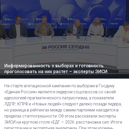
Информированность о выборах и готовность
проголосовать на них растет – эксперты ЭИСИ
На старте агитационной кампании по выборам в Госдуму
«Единая Россия» является лидером соцопросов со своей
идеологией прагматического патриотизма, а показатели
ЛДПР, КПРФ и «Новых людей» следуют далеко позади лидера,
но разница в рейтингах между самим партиями находится в
пределах статпогрешности. Об этом рассказали эксперты
ЭИСИ на круглом столе «ЕДГ — 2026: расстановка сил. Итоги
регистрации и экспертная аналитика». При этом уровень