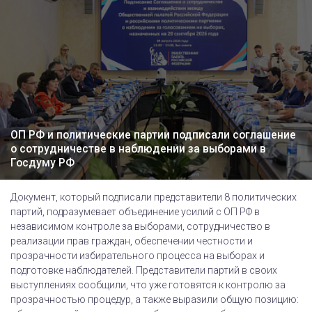
ОП РФ и политические партии подписали соглашение
о сотрудничестве в наблюдении за выборами в
Госдуму РФ
Документ, который подписали представители 8 политических
партий, подразумевает объединение усилий с ОП РФ в
независимом контроле за выборами, сотрудничество в
реализации прав граждан, обеспечении честности и
прозрачности избирательного процесса на выборах и
подготовке наблюдателей. Представители партий в своих
выступлениях сообщили, что уже готовятся к контролю за
прозрачностью процедур, а также выразили общую позицию: