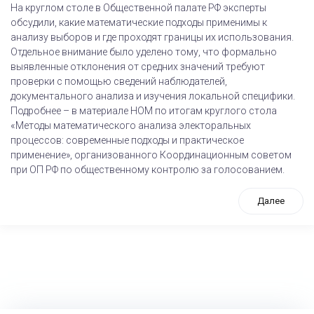
На круглом столе в Общественной палате РФ эксперты
обсудили, какие математические подходы применимы к
анализу выборов и где проходят границы их использования.
Отдельное внимание было уделено тому, что формально
выявленные отклонения от средних значений требуют
проверки с помощью сведений наблюдателей,
документального анализа и изучения локальной специфики.
Подробнее – в материале НОМ по итогам круглого стола
«Методы математического анализа электоральных
процессов: современные подходы и практическое
применение», организованного Координационным советом
при ОП РФ по общественному контролю за голосованием.
Далее
tps://www.high-endrolex.com/26