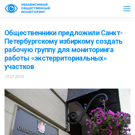
НЕЗАВИСИМЫЙ
ОБЩЕСТВЕННЫЙ
МОНИТОРИНГ
Общественники предложили Санкт-
Петербургскому избиркому создать
рабочую группу для мониторинга
работы «экстерриториальных»
участков
25.07.2019