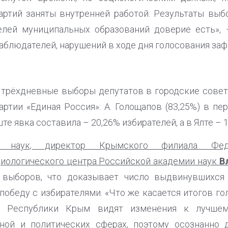
ртий заняты внутренней работой. Результаты выб
елей муниципальных образований доверие есть», 
блюдателей, нарушений в ходе дня голосования за
 трёхдневные выборы депутатов в городские сове
ртии «Единая Россия»: А. Голощапов (83,25%) в пе
ште явка составила – 20,26% избирателей, а в Ялте – 1
х наук, директор Крымского филиала Фед
иологического центра Российской академии наук
В
 выборов, что доказывает число выдвинувшихся
победу с избирателями. «Что же касается итогов го
ли Республики Крым видят изменения к лучше
рной и политических сферах, поэтому осознанно