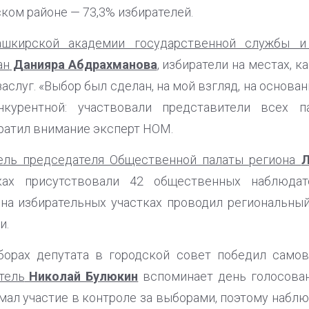
ком районе — 73,3% избирателей.
ашкирской академии государственной службы и
ан
Данияра Абдрахманова
,
избиратели на местах, к
аслуг. «Выбор был сделан, на мой взгляд, на основа
курентной: участвовали представители всех п
ратил внимание эксперт НОМ.
ель председателя Общественной палаты региона
Л
тках присутствовали 42 общественных наблюдат
 на избирательных участках проводил региональны
и.
борах депутата в городской совет победил само
тель
Николай Булюкин
вспоминает день голосован
мал участие в контроле за выборами, поэтому наблю