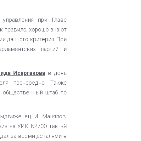
 управления при Главе
ак правило, хорошо знают
нии данного критерия. При
арламентских партий и
ида Исаргакова
в день
еля поочерёдно. Также
й общественный штаб по
выдвиженец И. Маняпов.
ия на УИК №700 так: «Я
дал за всеми деталями в