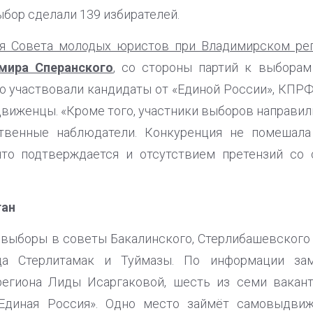
ыбор сделали 139 избирателей.
я Совета молодых юристов при Владимирском ре
мира Сперанского
, со стороны партий к выбора
то участвовали кандидаты от «Единой России», КПР
виженцы. «Кроме того, участники выборов направил
ственные наблюдатели. Конкуренция не помешала
то подтверждается и отсутствием претензий со 
тан
овыборы в советы Бакалинского, Стерлибашевского 
а Стерлитамак и Туймазы. По информации зам
егиона Лиды Исаргаковой, шесть из семи вакан
«Единая Россия». Одно место займёт самовыдвиж