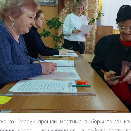
гионах России прошли местные выборы по 20 из
сокий уровень конкуренции: на победу претенд