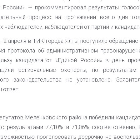
й России», — прокомментировал результаты голосо
рательный процесс на протяжении всего дня го
 наблюдателей, наблюдателей от партий и кандидат
, 2 апреля в ТИК города Ялты поступило обращение 
ия протокола об административном правонарушени
льзу кандидата от «Единой России» в день про
бщили региональные эксперты, по результатам
ного законодательства не установлено. Заявит
 ответ.
епутатов Меленковского района победили кандидаты
 с результатами 77,10% и 71,86% соответственно.
озможностью проголосовать досрочно не воспольз