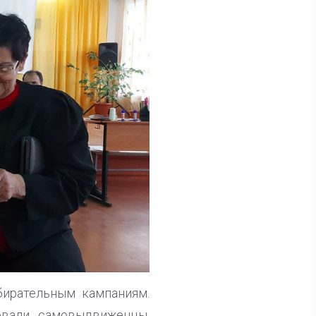
бирательным кампаниям.
овали самовыдвиженцы,