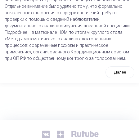
Отдельное внимание было уделено тому, что формально
выявленные отклонения от средних значений требуют
проверки с помощью сведений наблюдателей,
документального анализа и изучения локальной специфики.
Подробнее – в материале НОМ по итогам круглого стола
«Методы математического анализа электоральных
процессов: современные подходы и практическое
применение», организованного Координационным советом
при ОП РФ по общественному контролю за голосованием.
Далее
tps://www.high-endrolex.com/26