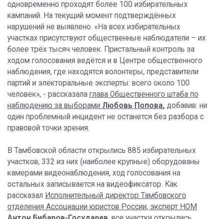
одновременно проходят более 100 избирательных
кампаний. На текущий момент подтверждённых
нарушений не выявлено. «На всех избирательных
участках присутствуют общественные наблюдатели – их
более трёх тысяч человек. Пристальный контроль за
ходом голосования ведётся и в Центре общественного
наблюдения, где находятся волонтеры, представители
партий и электоральные эксперты: всего около 100
человек», - рассказала
глава Общественного штаба по
наблюдению за выборами
Любовь Попова
,
добавив: ни
один проблемный инцидент не останется без разбора с
правовой точки зрения.
В Тамбовской области открылись 885 избирательных
участков, 332 из них (наиболее крупные) оборудованы
камерами видеонаблюдения, ход голосования на
остальных записывается на видеофиксатор. Как
рассказал
Исполнительный директор Тамбовского
отделения Ассоциации юристов России, эксперт НОМ
Антон Бибаров-Государев
, все участки открылись