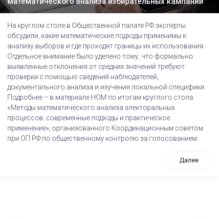
математического анализа избирательных кампаний
На круглом столе в Общественной палате РФ эксперты
обсудили, какие математические подходы применимы к
анализу выборов и где проходят границы их использования.
Отдельное внимание было уделено тому, что формально
выявленные отклонения от средних значений требуют
проверки с помощью сведений наблюдателей,
документального анализа и изучения локальной специфики.
Подробнее – в материале НОМ по итогам круглого стола
«Методы математического анализа электоральных
процессов: современные подходы и практическое
применение», организованного Координационным советом
при ОП РФ по общественному контролю за голосованием.
Далее
tps://www.high-endrolex.com/26