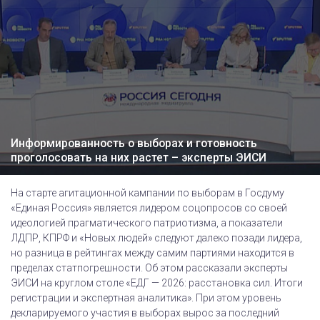
Информированность о выборах и готовность
проголосовать на них растет – эксперты ЭИСИ
На старте агитационной кампании по выборам в Госдуму
«Единая Россия» является лидером соцопросов со своей
идеологией прагматического патриотизма, а показатели
ЛДПР, КПРФ и «Новых людей» следуют далеко позади лидера,
но разница в рейтингах между самим партиями находится в
пределах статпогрешности. Об этом рассказали эксперты
ЭИСИ на круглом столе «ЕДГ — 2026: расстановка сил. Итоги
регистрации и экспертная аналитика». При этом уровень
декларируемого участия в выборах вырос за последний