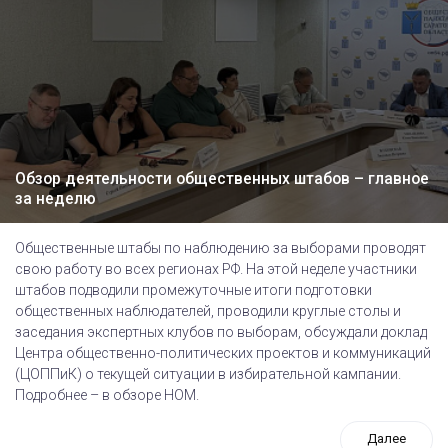
Обзор деятельности общественных штабов – главное
за неделю
Общественные штабы по наблюдению за выборами проводят
свою работу во всех регионах РФ. На этой неделе участники
штабов подводили промежуточные итоги подготовки
общественных наблюдателей, проводили круглые столы и
заседания экспертных клубов по выборам, обсуждали доклад
Центра общественно-политических проектов и коммуникаций
(ЦОППиК) о текущей ситуации в избирательной кампании.
Подробнее – в обзоре НОМ.
Далее