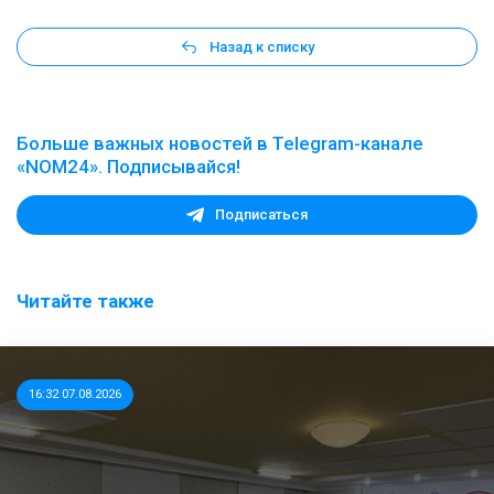
Назад к списку
Больше важных новостей в Telegram-канале
«NOM24». Подписывайся!
Подписаться
Читайте также
16:32 07.08.2026