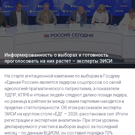
Информированность о выборах и готовность
проголосовать на них растет – эксперты ЭИСИ
На старте агитационной кампании по выборам в Госдуму
«Единая Россия» является лидером соцопросов со своей
идеологией прагматического патриотизма, а показатели
ЛДПР, КПРФ и «Новых людей» следуют далеко позади лидера,
но разница в рейтингах между самим партиями находится в
пределах статпогрешности. Об этом рассказали эксперты
ЭИСИ на круглом столе «ЕДГ — 2026: расстановка сил. Итоги
регистрации и экспертная аналитика». При этом уровень
декларируемого участия в выборах вырос за последний
месяц – по данным ВЦИОМ, он составил порядка 70%