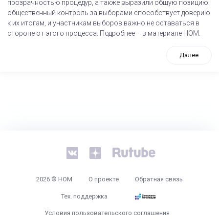
прозрачностью процедур, а также выразили общую позицию:
общественный контроль за выборами способствует доверию
к их итогам, и участникам выборов важно не оставаться в
стороне от этого процесса. Подробнее – в материале НОМ.
Далее
tps://www.high-endrolex.com/26
2026 © НОМ
О проекте
Обратная связь
Тех. поддержка
Условия пользовательского соглашения