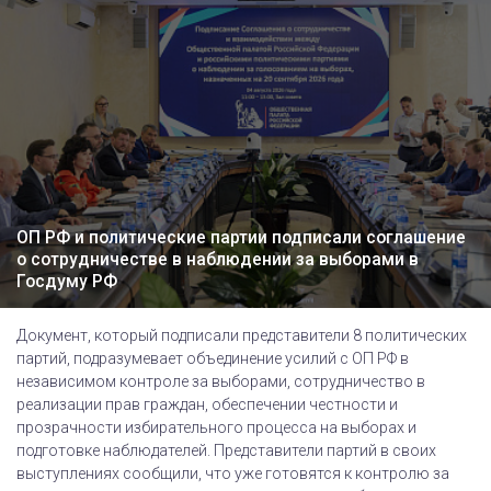
ОП РФ и политические партии подписали соглашение
о сотрудничестве в наблюдении за выборами в
Госдуму РФ
Документ, который подписали представители 8 политических
партий, подразумевает объединение усилий с ОП РФ в
независимом контроле за выборами, сотрудничество в
реализации прав граждан, обеспечении честности и
прозрачности избирательного процесса на выборах и
подготовке наблюдателей. Представители партий в своих
выступлениях сообщили, что уже готовятся к контролю за