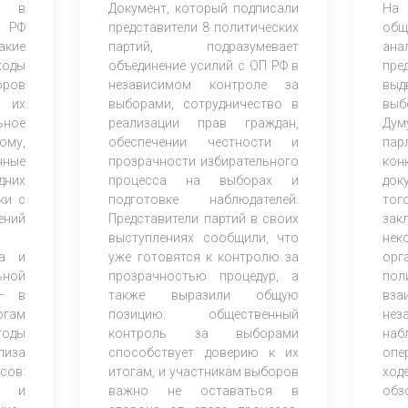
е в
Документ, который подписали
На
в Госдуму РФ
 РФ
представители 8 политических
об
акие
партий, подразумевает
ана
оды
объединение усилий с ОП РФ в
пре
оров
независимом контроле за
выд
ы их
выборами, сотрудничество в
выб
ьное
реализации прав граждан,
Ду
ому,
обеспечении честности и
па
нные
прозрачности избирательного
ко
них
процесса на выборах и
док
ки с
подготовке наблюдателей.
тог
ний
Представители партий в своих
за
выступлениях сообщили, что
нек
за и
уже готовятся к контролю за
ор
ной
прозрачностью процедур, а
пол
 – в
также выразили общую
вз
огам
позицию: общественный
нез
оды
контроль за выборами
на
лиза
способствует доверию к их
опе
сов:
итогам, и участникам выборов
ход
ы и
важно не оставаться в
обз