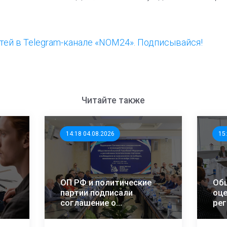
ей в Telegram-канале «NOM24». Подписывайся!
Читайте также
14:18 04.08.2026
15
ОП РФ и политические
Об
партии подписали
оце
соглашение о
ре
сотрудничестве в
в р
ых
наблюдении за выборами