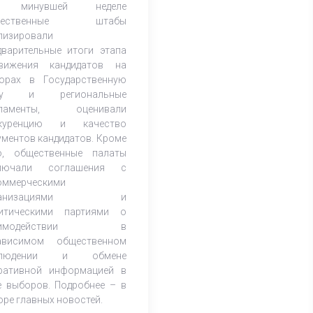
 минувшей неделе
щественные штабы
лизировали
дварительные итоги этапа
вижения кандидатов на
орах в Государственную
му и региональные
рламенты, оценивали
нкуренцию и качество
ументов кандидатов. Кроме
о, общественные палаты
ключали соглашения с
оммерческими
ганизациями и
итическими партиями о
аимодействии в
ависимом общественном
блюдении и обмене
ративной информацией в
е выборов. Подробнее – в
оре главных новостей.