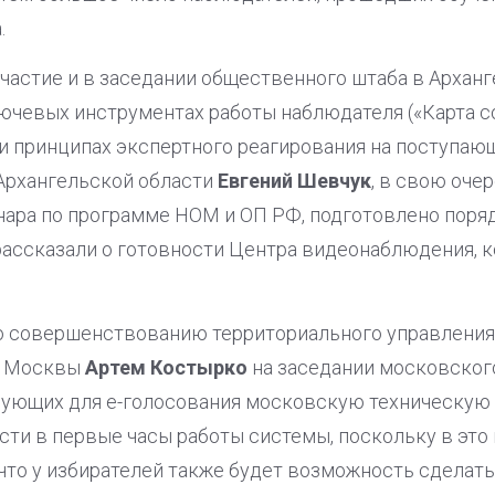
.
частие и в заседании общественного штаба в Арханг
лючевых инструментах работы наблюдателя («Карта 
и принципах экспертного реагирования на поступающ
Архангельской области
Евгений Шевчук
, в свою очер
ара по программе НОМ и ОП РФ, подготовлено поряд
рассказали о готовности Центра видеонаблюдения, к
о совершенствованию территориального управления 
а Москвы
Артем Костырко
на заседании московског
зующих для е-голосования московскую техническую 
ти в первые часы работы системы, поскольку в это
 что у избирателей также будет возможность сдела