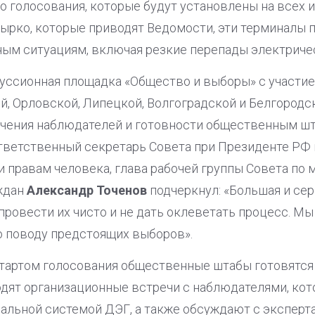
 голосования, которые будут установлены на всех 
ырко, которые приводят Ведомости, эти терминалы 
ым ситуациям, включая резкие перепады электриче
уссионная площадка «Общество и выборы» с участие
, Орловской, Липецкой, Волгоградской и Белгородск
бучения наблюдателей и готовности общественным ш
тветственный секретарь Совета при Президенте РФ
и правам человека, глава рабочей группы Совета по
ждан
Александр Точенов
подчеркнул: «Большая и сер
ровести их чисто и не дать оклеветать процесс. М
о поводу предстоящих выборов».
стартом голосования общественные штабы готовятс
дят организационные встречи с наблюдателями, кото
ральной системой ДЭГ, а также обсуждают с экспер