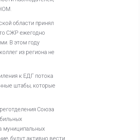
НОМ.
ской области принял
 что СЖР ежегодно
и. В этом году
коллег из региона не
силения к ЕДГ потока
нные штабы, которые
 реготделения Союза
обильных
 в муниципальных
ие, будут активно вести