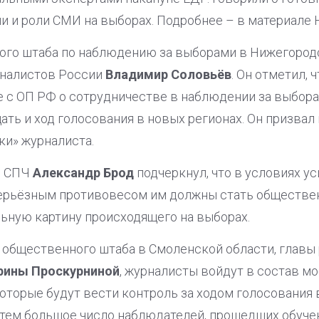
и и роли СМИ на выборах. Подробнее – в материале 
ого штаба по наблюдению за выборами в Нижегород
рналистов России
Владимир Соловьёв
. Он отметил,
 с ОП РФ о сотрудничестве в наблюдении за выборам
ть и ход голосования в новых регионах. Он призвал 
ки» журналиста.
н СПЧ
Александр Брод
подчеркнул, что в условиях у
ерьёзным противовесом им должны стать обществе
льную картину происходящего на выборах.
 общественного штаба в Смоленской области, главы
рины Проскурниной
, журналисты войдут в состав м
которые будут вести контроль за ходом голосования
 тем большое число наблюдателей, прошедших обучен