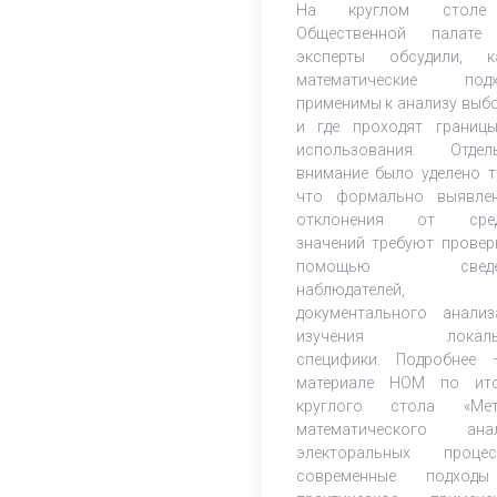
На круглом стол
кампаний
Общественной палате
эксперты обсудили, к
математические подх
применимы к анализу выб
и где проходят границ
использования. Отдел
внимание было уделено т
что формально выявле
отклонения от сред
значений требуют провер
помощью сведе
наблюдателей,
документального анали
изучения локаль
специфики. Подробнее
материале НОМ по ит
круглого стола «Мет
математического ана
электоральных процес
современные подход