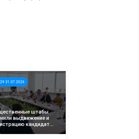
:29 31.07.2026
щественные штабы
нили выдвижение и
гистрацию кандидатов
егионах