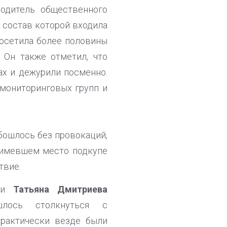
водитель общественного
в состав которой входила
посетила более половины
 Он также отметил, что
ах и дежурили посменно.
 мониторинговых групп и
бошлось без провокаций,
 имевшем место подкупе
твие.
сти
Татьяна Дмитриева
шлось столкнуться с
практически везде были