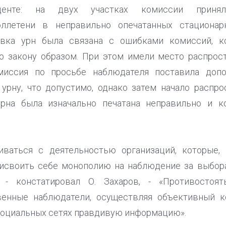
иденте: на двух участках комиссии приня
ллетени в неправильно опечатанных стационарн
овка урн была связана с ошибками комиссий, к
 закону образом. При этом имели место распрост
миссия по просьбе наблюдателя поставила доп
урну, что допустимо, однако затем начало распр
урна была изначально печатана неправильно и 
иваться с деятельностью организаций, которые,
рисвоить себе монополию на наблюдение за выбор
, - констатировал О. Захаров, - «Противостоя
венные наблюдатели, осуществляя объективный к
социальных сетях правдивую информацию».