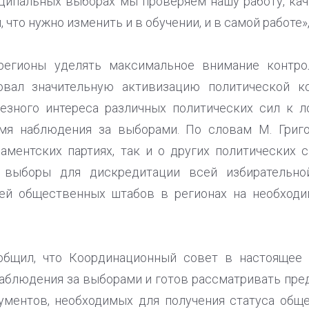
ципальных выборах мы проверяем нашу работу, ка
что нужно изменить и в обучении, и в самой работе», 
 регионы уделять максимальное внимание контр
овал значительную активизацию политической к
ьезного интереса различных политических сил к 
мя наблюдения за выборами. По словам М. Григо
аментских партиях, так и о других политических 
 выборы для дискредитации всей избирательно
ей общественных штабов в регионах на необход
.
общил, что Координационный совет в настоящее
аблюдения за выборами и готов рассматривать пред
ументов, необходимых для получения статуса общ