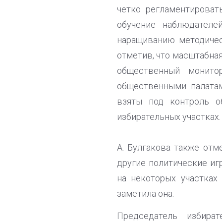
четко регламентироват
обучение наблюдател
наращиванию методическ
отметив, что масштабна
общественный монито
общественными палата
взяты под контроль о
избирательных участках.
А. Булгакова также отм
другие политические иг
на некоторых участках
заметила она.
Председатель избира