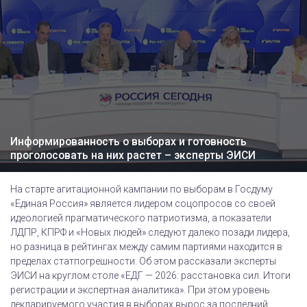
Информированность о выборах и готовность
проголосовать на них растет – эксперты ЭИСИ
На старте агитационной кампании по выборам в Госдуму
«Единая Россия» является лидером соцопросов со своей
идеологией прагматического патриотизма, а показатели
ЛДПР, КПРФ и «Новых людей» следуют далеко позади лидера,
но разница в рейтингах между самим партиями находится в
пределах статпогрешности. Об этом рассказали эксперты
ЭИСИ на круглом столе «ЕДГ — 2026: расстановка сил. Итоги
регистрации и экспертная аналитика». При этом уровень
декларируемого участия в выборах вырос за последний