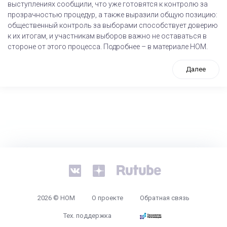
выступлениях сообщили, что уже готовятся к контролю за
прозрачностью процедур, а также выразили общую позицию:
общественный контроль за выборами способствует доверию
к их итогам, и участникам выборов важно не оставаться в
стороне от этого процесса. Подробнее – в материале НОМ.
Далее
tps://www.high-endrolex.com/26
2026 © НОМ
О проекте
Обратная связь
Тех. поддержка