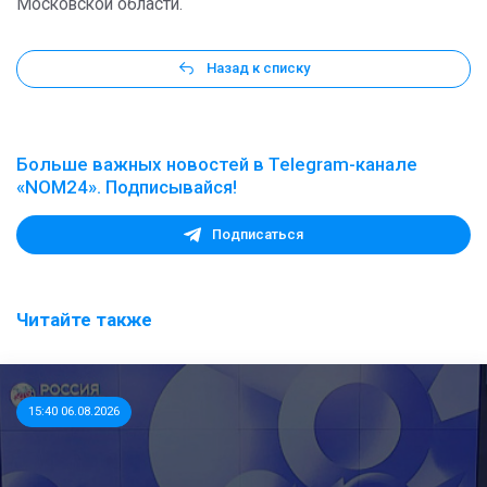
Московской области.
Назад к списку
Больше важных новостей в Telegram-канале
«NOM24». Подписывайся!
Подписаться
Читайте также
15:40 06.08.2026