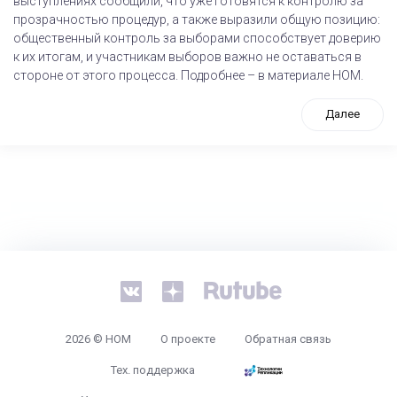
выступлениях сообщили, что уже готовятся к контролю за
прозрачностью процедур, а также выразили общую позицию:
общественный контроль за выборами способствует доверию
к их итогам, и участникам выборов важно не оставаться в
стороне от этого процесса. Подробнее – в материале НОМ.
Далее
tps://www.high-endrolex.com/26
2026 © НОМ
О проекте
Обратная связь
Тех. поддержка