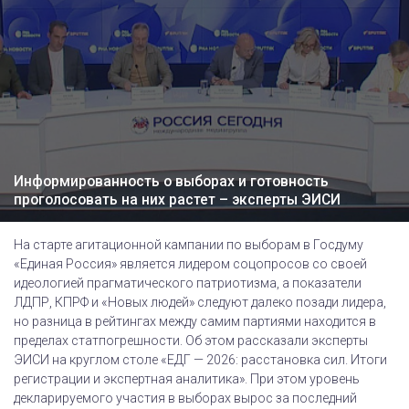
Информированность о выборах и готовность
проголосовать на них растет – эксперты ЭИСИ
На старте агитационной кампании по выборам в Госдуму
«Единая Россия» является лидером соцопросов со своей
идеологией прагматического патриотизма, а показатели
ЛДПР, КПРФ и «Новых людей» следуют далеко позади лидера,
но разница в рейтингах между самим партиями находится в
пределах статпогрешности. Об этом рассказали эксперты
ЭИСИ на круглом столе «ЕДГ — 2026: расстановка сил. Итоги
регистрации и экспертная аналитика». При этом уровень
декларируемого участия в выборах вырос за последний