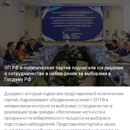
ОП РФ и политические партии подписали соглашение
о сотрудничестве в наблюдении за выборами в
Госдуму РФ
Документ, который подписали представители 8 политических
партий, подразумевает объединение усилий с ОП РФ в
независимом контроле за выборами, сотрудничество в
реализации прав граждан, обеспечении честности и
прозрачности избирательного процесса на выборах и
подготовке наблюдателей. Представители партий в своих