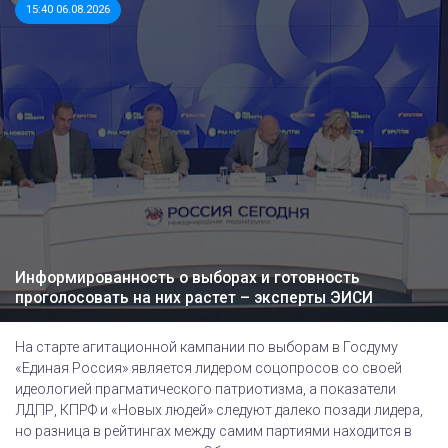
15:40 06.08.2026
Информированность о выборах и готовность
проголосовать на них растет – эксперты ЭИСИ
На старте агитационной кампании по выборам в Госдуму
«Единая Россия» является лидером соцопросов со своей
идеологией прагматического патриотизма, а показатели
ЛДПР, КПРФ и «Новых людей» следуют далеко позади лидера,
но разница в рейтингах между самим партиями находится в