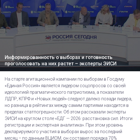
Информированность о выборах и готовность
проголосовать на них растет – эксперты ЭИСИ
На старте агитационной кампании по выборам в Госдуму
«Единая Россия» является лидером соцопросов со своей
идеологией прагматического патриотизма, а показатели
ЛДПР, КПРФ и «Новых людей» следуют далеко позади лидера,
но разница в рейтингах между самим партиями находится в
пределах статпогрешности. Об этом рассказали эксперты
ЭИСИ на круглом столе «ЕДГ — 2026: расстановка сил. Итоги
регистрации и экспертная аналитика». При этом уровень
декларируемого участия в выборах вырос за последний
месяц – по данным ВЦИОМ, он составил порядка 70%