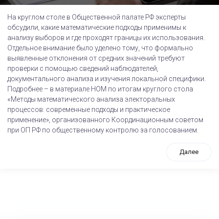
На круглом столе в Общественной палате РФ эксперты
обсудили, какие математические подходы применимы к
анализу выборов и где проходят границы их использования.
Отдельное внимание было уделено тому, что формально
выявленные отклонения от средних значений требуют
проверки с помощью сведений наблюдателей,
документального анализа и изучения локальной специфики.
Подробнее – в материале НОМ по итогам круглого стола
«Методы математического анализа электоральных
процессов: современные подходы и практическое
применение», организованного Координационным советом
при ОП РФ по общественному контролю за голосованием.
Далее
tps://www.high-endrolex.com/26