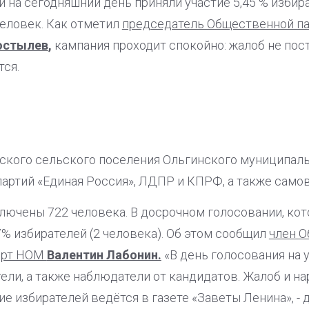
 на сегодняшний день приняли участие 5,45 % избира
человек. Как отметил
председатель Общественной па
остылев
,
кампания проходит спокойно: жалоб не пост
тся.
ского сельского поселения Ольгинского муниципал
партий «Единая Россия», ЛДПР и КПРФ, а также сам
лючены 722 человека. В досрочном голосовании, кот
27% избирателей (2 человека). Об этом сообщил
член 
перт НОМ
Валентин Лабонин.
«В день голосования на 
ли, а также наблюдатели от кандидатов. Жалоб и н
е избирателей ведётся в газете «Заветы Ленина», - 