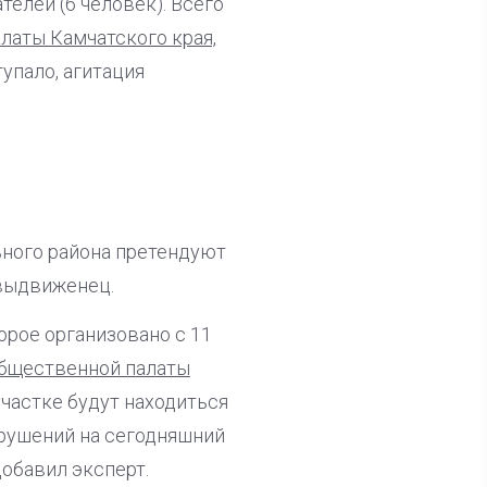
телей (6 человек). Всего
латы Камчатского края,
упало, агитация
ьного района претендуют
овыдвиженец.
орое организовано с 11
Общественной палаты
участке будут находиться
арушений на сегодняшний
добавил эксперт.