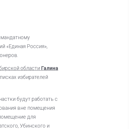
номандатному
ий «Единая Россия»,
онеров.
бирской области
Галина
списках избирателей
частки будут работать с
сования вне помещения
 помещение для
атского, Убинского и