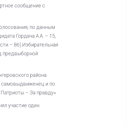
ортное сообщение с
олосования, по данным
дата Гордача А.А. – 15,
сти – 86).Избирательная
од предвыборной
нгеровского района
т самовыдвиженец и по
 Патриоты – За правду».
нял участие один