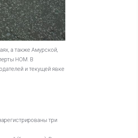
ях, а также Амурской,
перты НОМ. В
юдателей и текущей явке
зарегистрированы три