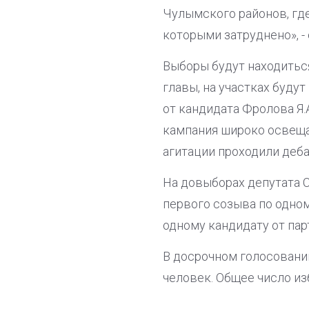
Чулымского районов, гд
которыми затруднено», 
Выборы будут находитьс
главы, на участках будут
от кандидата Фролова Я.
кампания широко освеща
агитации проходили деб
На довыборах депутата 
первого созыва по одно
одному кандидату от пар
В досрочном голосовании
человек. Общее число из