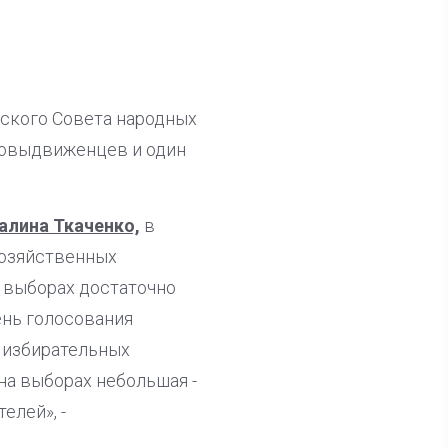
ского Совета народных
амовыдвиженцев и один
алина Ткаченко,
в
хозяйственных
а выборах достаточно
ень голосования
, избирательных
на выборах небольшая -
елей», -