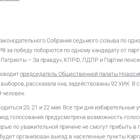
ь
Законодательного Собрания седьмого созыва по од
8 за победу поборются по одному кандидату от парт
 Патриоты – За правду», КПРФ, ЛДПР и Партии пенси
роводит
председатель Общественной палаты Новоси
выборов, рассказала она, задействованы 92 УИК. В 
 человек.
диться 20, 21 и 22 мая. Все три дня избирательные у
период голосования предусмотрена возможность голо
торые по уважительной причине не смогут прибыть в
я будет организован выезд в населенные пункты Карг