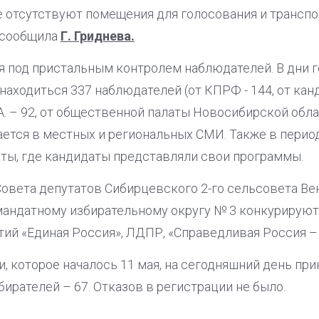
е отсутствуют помещения для голосования и трансп
- сообщила
Г. Гриднева.
я под пристальным контролем наблюдателей. В дни г
 находиться 337 наблюдателей (от КПРФ - 144, от канди
А. – 92, от общественной палаты Новосибирской обла
ется в местных и региональных СМИ. Также в пери
аты, где кандидаты представляли свои программы.
Совета депутатов Сибирцевского 2-го сельсовета Ве
мандатному избирательному округу № 3 конкурирую
тий «Единая Россия», ЛДПР, «Справедливая Россия –
, которое началось 11 мая, на сегодняшний день при
бирателей – 67. Отказов в регистрации не было.