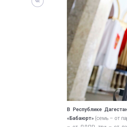
В Республике Дагест
«Бабаюрт»
(семь – от п
– от ЛДПР, три – от п