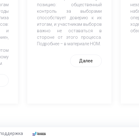
огам
позицию: общественный
нез
оды
контроль за выборами
на
лиза
способствует доверию к их
опе
сов:
итогам, и участникам выборов
ход
ы и
важно не оставаться в
обз
ие»,
стороне от этого процесса.
Подробнее – в материале НОМ.
етом
ному
Далее
м.
 поддержка