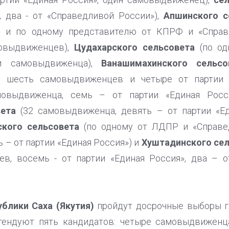
, два - от «Справедливой России»),
Апшинского с
я» и по одному представителю от КПРФ и «Справ
овыдвиженцев),
Цудахарского сельсовета
(по од
и самовыдвиженца),
Ванашимахинского сельсо
», шесть самовыдвиженцев и четыре от партии 
овыдвиженца, семь – от партии «Единая Росс
вета
(32 самовыдвиженца, девять – от партии «Ед
ского сельсовета
(по одному от ЛДПР и «Справед
 – от партии «Единая Россия») и
Хуштадинского се
в, восемь - от партии «Единая Россия», два – о
ублики Саха (Якутия)
пройдут досрочные выборы г
етендуют пять кандидатов: четыре самовыдвиженц