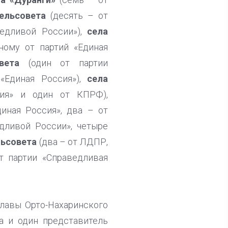
ельсовета
(десять – от
едливой России»),
села
ному от партий «Единая
вета
(один от партии
«Единая Россия»),
села
ия» и один от КПРФ),
иная Россия», два – от
ливой России», четыре
льсовета
(два – от ЛДПР,
т партии «Справедливая
лавы Орто-Нахаринского
а и один представитель