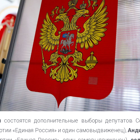
ан
состоятся дополнительные выборы депутатов С
артии «Единая Россия» и один самовыдвиженец),
Анд
артии «Единая Россия», один самовыдвиженец),
се