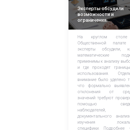
Эксперты обсудили
возможности и
ограничения
математического
анализа избирательн
На круглом стол
кампаний
Общественной палате
эксперты обсудили, к
математические подх
применимы к анализу выб
и где проходят границ
использования. Отдел
внимание было уделено т
что формально выявле
отклонения от сред
значений требуют провер
помощью сведе
наблюдателей,
документального анали
изучения локаль
специфики. Подробнее