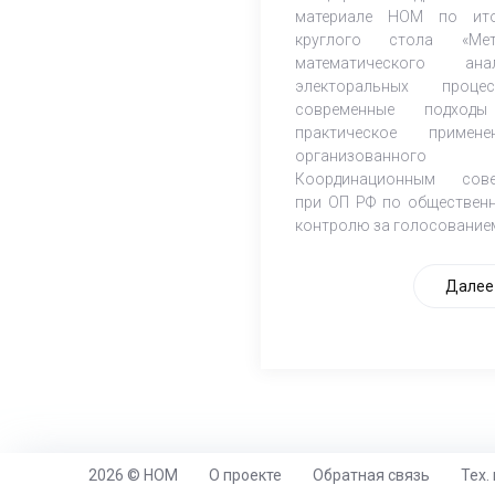
материале НОМ по ит
круглого стола «Мет
математического ана
электоральных процес
современные подход
практическое применен
организованного
Координационным сов
при ОП РФ по обществен
контролю за голосование
Далее
2026 © НОМ
О проекте
Обратная связь
Тех.
https://www.high-endrolex.com/26