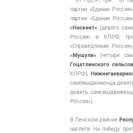
партии «Единая Россия»
партии «Единая Росси
«Наскент»
(девять сам
Россия» и КПРФ, тр
«Справедливая Россия
«Мушули»
(четыре сам
Гоцатлинского сельсо
КПРФ),
Нижнегакварин
самовыдвиженца, девять
девять самовыдвиженце
Россия»).
В Ленском районе
Р
есп
наслега. На победу пр