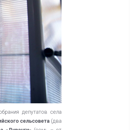
обрания депутатов села
ийского сельсовета
(два
ла «Дуранги»
(семь – от