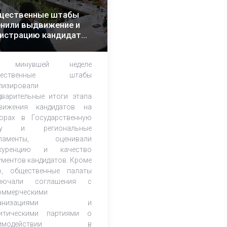
щественные штабы
нили выдвижение и
гистрацию кандидатов
егионах
 минувшей неделе
щественные штабы
лизировали
дварительные итоги этапа
вижения кандидатов на
орах в Государственную
му и региональные
рламенты, оценивали
нкуренцию и качество
ументов кандидатов. Кроме
о, общественные палаты
ключали соглашения с
оммерческими
ганизациями и
итическими партиями о
аимодействии в