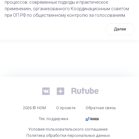
процессов: современные подходы и практическое
применение», организованного Координационным советом
при ОП РФ по общественному контролю за голосованием.
Далее
tps://www.high-endrolex.com/26
2026 © НОМ
О проекте
Обратная связь
Тех. поддержка
Условия пользовательского соглашения
Политика обработки персональных данных