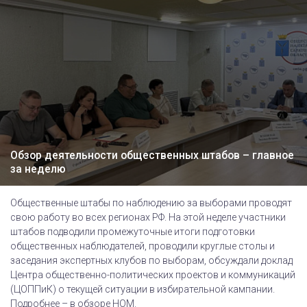
Обзор деятельности общественных штабов – главное
за неделю
Общественные штабы по наблюдению за выборами проводят
свою работу во всех регионах РФ. На этой неделе участники
штабов подводили промежуточные итоги подготовки
общественных наблюдателей, проводили круглые столы и
заседания экспертных клубов по выборам, обсуждали доклад
Центра общественно-политических проектов и коммуникаций
(ЦОППиК) о текущей ситуации в избирательной кампании.
Подробнее – в обзоре НОМ.