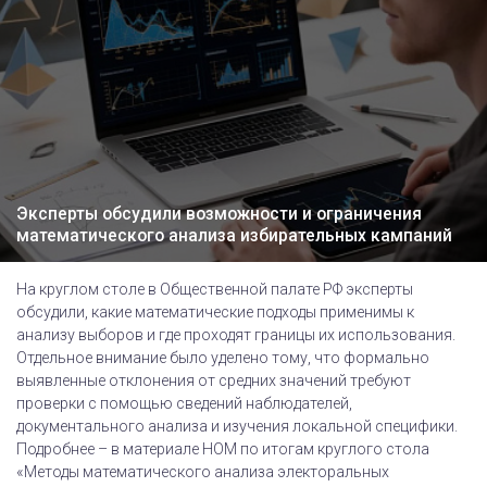
Эксперты обсудили возможности и ограничения
математического анализа избирательных кампаний
На круглом столе в Общественной палате РФ эксперты
обсудили, какие математические подходы применимы к
анализу выборов и где проходят границы их использования.
Отдельное внимание было уделено тому, что формально
выявленные отклонения от средних значений требуют
проверки с помощью сведений наблюдателей,
документального анализа и изучения локальной специфики.
Подробнее – в материале НОМ по итогам круглого стола
«Методы математического анализа электоральных