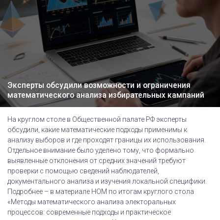
Эксперты обсудили возможности и ограничения
математического анализа избирательных кампаний
На круглом столе в Общественной палате РФ эксперты
обсудили, какие математические подходы применимы к
анализу выборов и где проходят границы их использования.
Отдельное внимание было уделено тому, что формально
выявленные отклонения от средних значений требуют
проверки с помощью сведений наблюдателей,
документального анализа и изучения локальной специфики.
Подробнее – в материале НОМ по итогам круглого стола
«Методы математического анализа электоральных
процессов: современные подходы и практическое