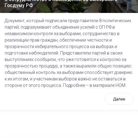
Госдуму РФ
Документ, который подписали представители 8 политических
партий, подразумевает объединение усилий с ОП РФ в
независимом контроле за выборами, сотрудничество в
реализации прав граждан, обеспечении честности и
прозрачности избирательного процесса на выборах и
подготовке наблюдателей. Представители партий в своих
выступлениях сообщили, что уже готовятся к контролю за
прозрачностью процедур, а также выразили общую позицию:
общественный контроль за выборами способствует доверию
к их итогам, и участникам выборов важно не оставаться в
стороне от этого процесса. Подробнее – в материале НОМ.
Далее
tps://www.high-endrolex.com/26