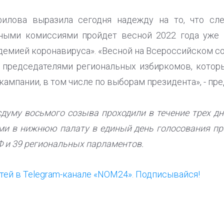
филова выразила сегодня надежду на то, что сл
ными комиссиями пройдет весной 2022 года уже 
ндемией коронавируса». «Весной на Всероссийском 
д председателями региональных избиркомов, котор
ампании, в том числе по выборам президента», - пре
уму восьмого созыва проходили в течение трех дней
ми в нижнюю палату в единый день голосования п
Ф и 39 региональных парламентов.
ей в Telegram-канале «NOM24». Подписывайся!