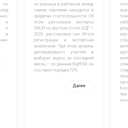
 по
но разница в рейтингах между
от
клад
самим партиями находится в
зна
но-
пределах статпогрешности. Об
по
ов и
этом рассказали эксперты
наб
К) о
ЭИСИ на круглом столе «ЕДГ —
док
и в
2026: расстановка сил. Итоги
из
нии.
регистрации и экспертная
спе
.
аналитика». При этом уровень
мат
декларируемого участия в
кр
выборах вырос за последний
мат
месяц – по данным ВЦИОМ, он
эле
составил порядка 70%
со
пра
орг
Далее
Коо
при
кон