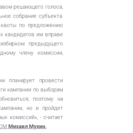
равом решающего голоса,
ьное собрание субъекта.
й квоты по предложению
ых кандидатов им вправе
 избирком предыдущего
одному члену комиссии,
м планирует провести
оги кампании по выборам
бновиться, поэтому на
кампании, но и пройдет
ых комиссий», - считает
НОМ
Михаил Мухин.