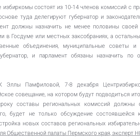
 избиркомы состоят из 10-14 членов комиссий с п
основе туда делегируют губернатор и законодател
мент должны назначить не менее половины свое
и в Госдуме или местных заксобраниях, а остальн
венные объединения, муниципальные советы и
убернатор, и парламент обязаны назначить по 
 Эллы Памфиловой, 7-8 декабря Центризбирко
ское совещание, на котором будут подводиться ит
сроку составы региональных комиссий должны о
го, будет не только обсуждение состоявшейся 
стройка новых составов региональных избирательн
ля Общественной палаты Пермского края, эксперт 