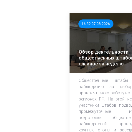
16:32 07.08.2026
Обзор деятельности
общественных штабо
главное за неделю
Общественные штабы
наблюдению за выбор
проводят свою работу во 
регионах РФ. На этой не
участники штабов подво
промежуточные ит
подготовки обществе
наблюдателей, прово
круглые столы и засед