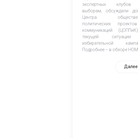
экспертных клубов
выборам, обсуждали до
Центра обществен
политических проект
коммуникаций (ЦОППи
текущей ситуаци
избирательной кампа
Подробнее – в обзоре НОМ
Далее