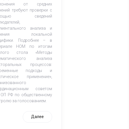
клонения от средних
чений требуют проверки с
мощью сведений
людателей,
ументального анализа и
учения локальной
цифики. Подробнее – в
ериале НОМ по итогам
углого стола «Методы
ематического анализа
кторальных процессов:
временные подходы и
ктическое применение»,
анизованного
рдинационным советом
 ОП РФ по общественному
тролю за голосованием.
Далее