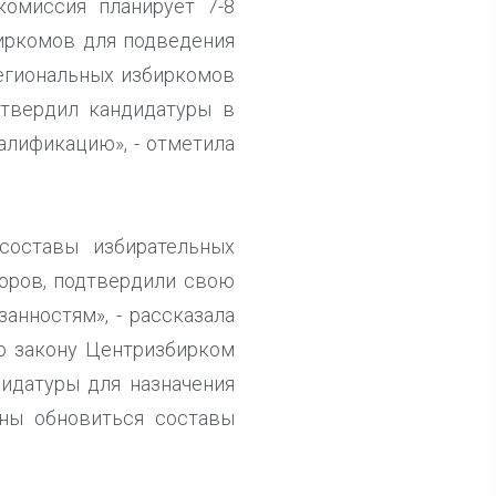
омиссия планирует 7-8
иркомов для подведения
региональных избиркомов
утвердил кандидатуры в
алификацию», - отметила
составы избирательных
боров, подтвердили свою
анностям», - рассказала
о закону Центризбирком
дидатуры для назначения
ны обновиться составы