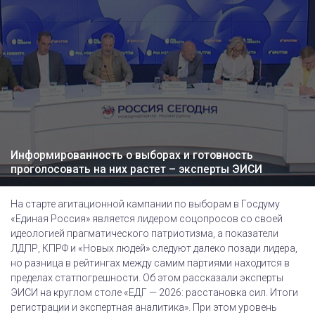
Информированность о выборах и готовность
проголосовать на них растет – эксперты ЭИСИ
На старте агитационной кампании по выборам в Госдуму
«Единая Россия» является лидером соцопросов со своей
идеологией прагматического патриотизма, а показатели
ЛДПР, КПРФ и «Новых людей» следуют далеко позади лидера,
но разница в рейтингах между самим партиями находится в
пределах статпогрешности. Об этом рассказали эксперты
ЭИСИ на круглом столе «ЕДГ — 2026: расстановка сил. Итоги
регистрации и экспертная аналитика». При этом уровень