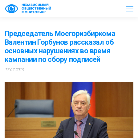
НЕЗАВИСИМЫЙ
ОБЩЕСТВЕННЫЙ
МОНИТОРИНГ
Председатель Мосгоризбиркома
Валентин Горбунов рассказал об
основных нарушениях во время
кампании по сбору подписей
17.07.2019