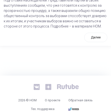
подготовке наблюдателей. Представители партий в своих
выступлениях сообщили, что уже готовятся к контролю за
прозрачностью процедур, а также выразили общую позицию:
общественный контроль за выборами способствует доверию
к их итогам, и участникам выборов важно не оставаться в
стороне от этого процесса. Подробнее – в материале НОМ.
Далее
tps://www.high-endrolex.com/26
2026 © НОМ
О проекте
Обратная связь
Тех. поддержка