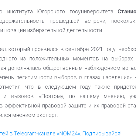
о института Югорского госуниверситета
Стани
одержательность прошедшей встречи, посколь
и новации избирательной деятельности.
л, который проявился в сентябре 2021 году, необх
 одного из положительных моментов на выборах
рая дополнялась общественным наблюдением во все
пень легитимности выборов в глазах населения», -
отметил, что в следующем году также придётс
 и вызовов. «Поэтому, по нашему мнению, уч
в эффективной правовой защите и их правовой ста
лился мнением эксперт.
ей в Telegram-канале «NOM24». Подписывайся!