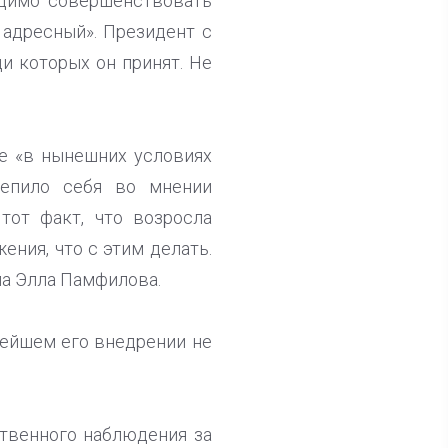
одимо совершенствовать
 адресный». Президент с
ди которых он принят. Не
е «в нынешних условиях
репило себя во мнении
тот факт, что возросла
ения, что с этим делать.
ала Элла Памфилова.
нейшем его внедрении не
твенного наблюдения за