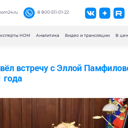
nom24.ru
8 800-511-01-22
ксперты НОМ
Аналитика
Видео и трансляции
В цен
вёл встречу с Эллой Памфилов
 года