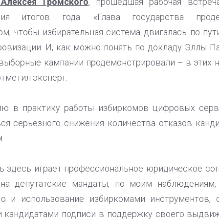
и
Алексея Громского
, прошедшая рабочая встреч
ния итогов года. «Глава государства прод
ом, чтобы избирательная система двигалась по пут
овизации. И, как можно понять по докладу Эллы 
выборные кампании продемонстрировали – в этих 
отметил эксперт.
нию в практику работы избиркомов цифровых серв
ься серьезного снижения количества отказов канд
.
ль здесь играет профессиональное юридическое со
на депутатские мандаты, по моим наблюдениям,
Но и использование избиркомами инструментов, 
 кандидатами подписи в поддержку своего выдвиж