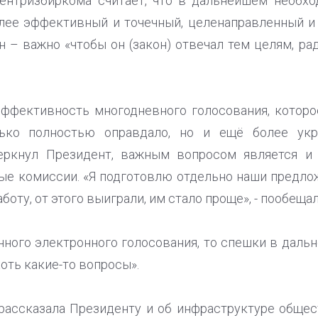
ентризбиркома считает, что в дальнейшем необх
олее эффективный и точечный, целенаправленный и
 – важно «чтобы он (закон) отвечал тем целям, ра
эффективность многодневного голосования, которо
ько полностью оправдало, но и ещё более ук
черкнул Президент, важным вопросом является и 
ые комиссии. «Я подготовлю отдельно наши предлож
боту, от этого выиграли, им стало проще», - пообещ
нного электронного голосования, то спешки в даль
хоть какие-то вопросы».
рассказала Президенту и об инфраструктуре общес