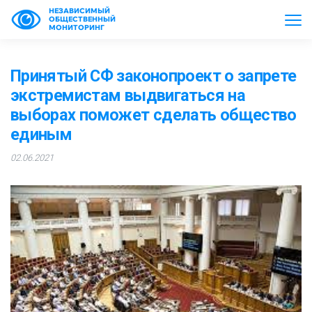
НЕЗАВИСИМЫЙ
ОБЩЕСТВЕННЫЙ
МОНИТОРИНГ
Принятый СФ законопроект о запрете
экстремистам выдвигаться на
выборах поможет сделать общество
единым
02.06.2021