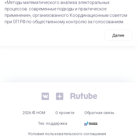
«Методы математического анализа электоральных
процессов: современные подходы и практическое
применение», организованного Координационным советом
при ОП РФ по общественному контролю за голосованием.
Далее
tps://www.high-endrolex.com/26
2026 © НОМ
О проекте
Обратная связь
Тех. поддержка
Условия пользовательского соглашения