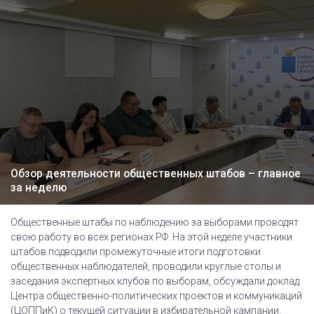
Обзор деятельности общественных штабов – главное
за неделю
Общественные штабы по наблюдению за выборами проводят
свою работу во всех регионах РФ. На этой неделе участники
штабов подводили промежуточные итоги подготовки
общественных наблюдателей, проводили круглые столы и
заседания экспертных клубов по выборам, обсуждали доклад
Центра общественно-политических проектов и коммуникаций
(ЦОППиК) о текущей ситуации в избирательной кампании.