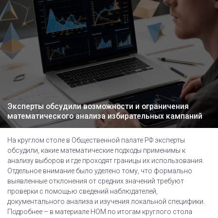
Эксперты обсудили возможности и ограничения
математического анализа избирательных кампаний
На круглом столе в Общественной палате РФ эксперты
обсудили, какие математические подходы применимы к
анализу выборов и где проходят границы их использования.
Отдельное внимание было уделено тому, что формально
выявленные отклонения от средних значений требуют
проверки с помощью сведений наблюдателей,
документального анализа и изучения локальной специфики.
Подробнее – в материале НОМ по итогам круглого стола