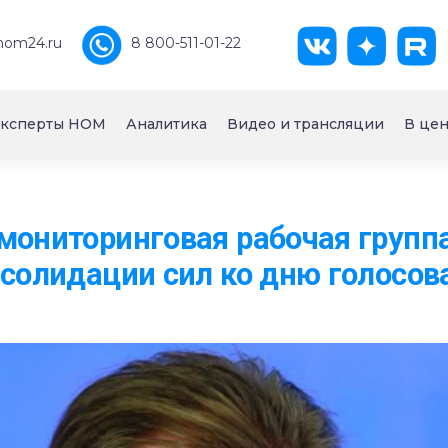
nom24.ru
8 800-511-01-22
ксперты НОМ
Аналитика
Видео и трансляции
В цен
мониторинговая рабочая групп
нсолидации сил ко дню голосов