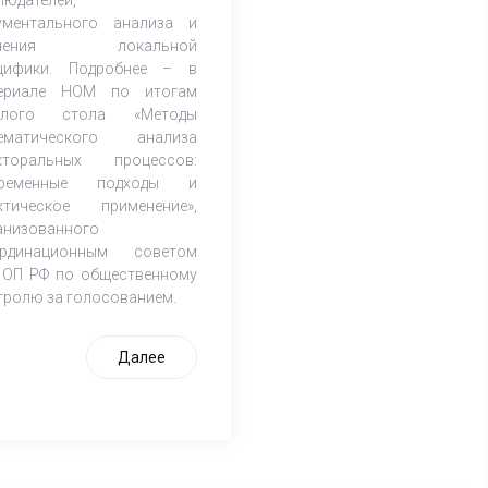
ументального анализа и
учения локальной
цифики. Подробнее – в
ериале НОМ по итогам
углого стола «Методы
ематического анализа
кторальных процессов:
временные подходы и
ктическое применение»,
анизованного
рдинационным советом
 ОП РФ по общественному
тролю за голосованием.
Далее