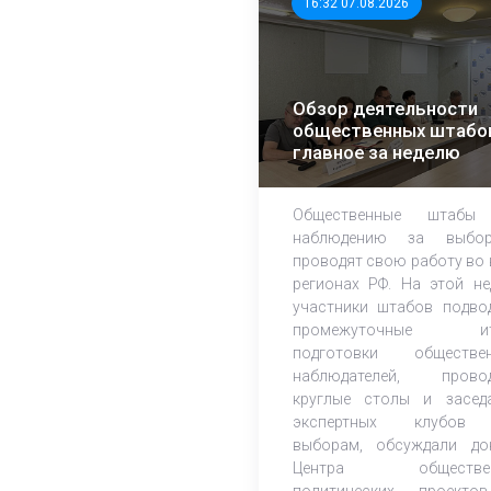
16:32 07.08.2026
Обзор деятельности
общественных штабо
главное за неделю
Общественные штабы
наблюдению за выбор
проводят свою работу во 
регионах РФ. На этой не
участники штабов подво
промежуточные ит
подготовки обществе
наблюдателей, прово
круглые столы и засед
экспертных клубов
выборам, обсуждали до
Центра обществен
политических проект