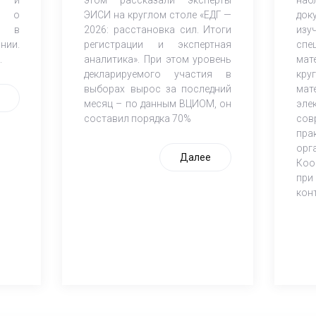
К) о
ЭИСИ на круглом столе «ЕДГ —
док
и в
2026: расстановка сил. Итоги
из
нии.
регистрации и экспертная
спе
.
аналитика». При этом уровень
мат
декларируемого участия в
кр
выборах вырос за последний
мат
месяц – по данным ВЦИОМ, он
эле
составил порядка 70%
со
пра
орг
Далее
Коо
при
кон