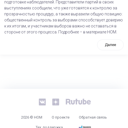
подготовке наблюдателей. Представители партий в своих
выступлениях сообщили, что уже готовятся к контролю за
прозрачностью процедур, а также выразили общую позицию:
общественный контроль за выборами способствует доверию
к их итогам, и участникам выборов важно не оставаться в
стороне от этого процесса. Подробнее – в материале НОМ.
Далее
tps://www.high-endrolex.com/26
2026 © НОМ
О проекте
Обратная связь
Тех. поддержка