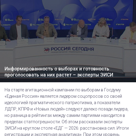
Информированность о выборах и готовность
проголосовать на них растет – эксперты ЭИСИ
На старте агитационной кампании по выборам в Госдуму
«Единая Россия» является лидером соцопросов со своей
идеологией прагматического патриотизма, а показатели
ЛДПР, КПРФ и «Новых людей» следуют далеко позади лидера,
но разница в рейтингах между самим партиями находится в
пределах статпогрешности. Об этом рассказали эксперты
ЭИСИ на круглом столе «ЕДГ — 2026: расстановка сил. Итоги
регистрации и экспертная аналитика». При этом уровень