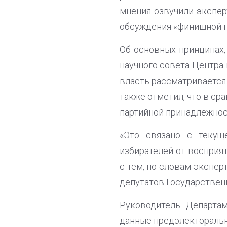
мнения озвучили экспе
обсуждения «финишной п
Об основных принципах,
научного совета Центр
власть рассматривается 
также отметил, что в с
партийной принадлежнос
«Это связано с текущ
избирателей от восприя
с тем, по словам экспер
депутатов Государствен
Руководитель Департа
данные предэлекторальн