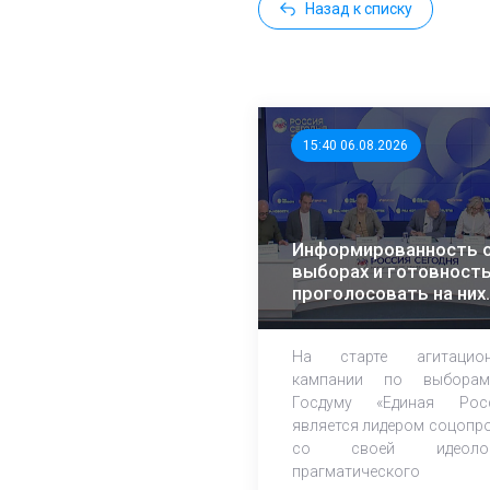
Назад к списку
15:40 06.08.2026
Информированность 
выборах и готовност
проголосовать на них
растет – эксперты ЭИ
На старте агитацион
кампании по выбора
Госдуму «Единая Рос
является лидером соцопр
со своей идеолог
прагматического