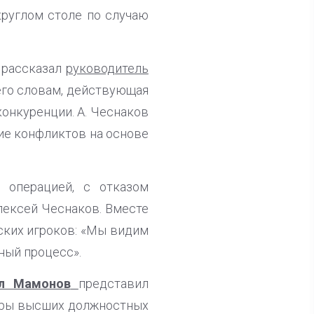
руглом столе по случаю
 рассказал
руководитель
его словам, действующая
конкуренции. А. Чеснаков
ие конфликтов на основе
 операцией, с отказом
лексей Чеснаков. Вместе
тских игроков: «Мы видим
ный процесс».
л Мамонов
представил
боры высших должностных