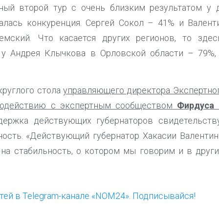
ый второй тур с очень близким результатом у 
алась конкуренция. Сергей Сокол – 41% и Валент
емский. Что касается других регионов, то здес
 у Андрея Клычкова в Орловской области – 79%,
круглого стола
управляющего директора Экспертног
модействию с экспертным сообществом
Фирдуса 
держка действующих губернаторов свидетельств
ность. «Действующий губернатор Хакасии Валенти
на стабильность, о котором мы говорим и в други
ей в Telegram-канале «NOM24». Подписывайся!