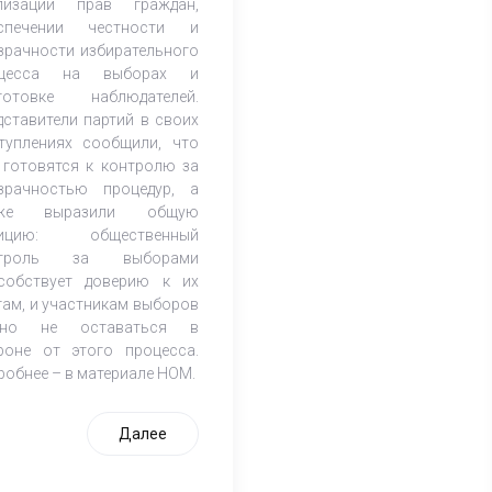
лизации прав граждан,
спечении честности и
зрачности избирательного
оцесса на выборах и
готовке наблюдателей.
дставители партий в своих
туплениях сообщили, что
 готовятся к контролю за
зрачностью процедур, а
кже выразили общую
зицию: общественный
нтроль за выборами
собствует доверию к их
гам, и участникам выборов
жно не оставаться в
роне от этого процесса.
робнее – в материале НОМ.
Далее