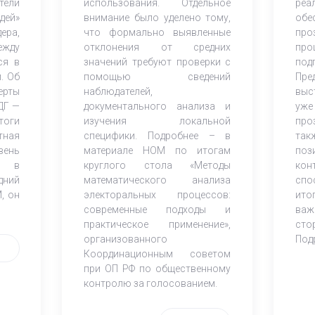
тели
использования. Отдельное
реа
дей»
внимание было уделено тому,
обе
ера,
что формально выявленные
про
ежду
отклонения от средних
пр
ся в
значений требуют проверки с
под
. Об
помощью сведений
Пре
ерты
наблюдателей,
выс
ДГ —
документального анализа и
уже
тоги
изучения локальной
про
тная
специфики. Подробнее – в
та
вень
материале НОМ по итогам
по
ия в
круглого стола «Методы
ко
дний
математического анализа
спо
, он
электоральных процессов:
ито
современные подходы и
ва
практическое применение»,
сто
организованного
Под
Координационным советом
при ОП РФ по общественному
контролю за голосованием.