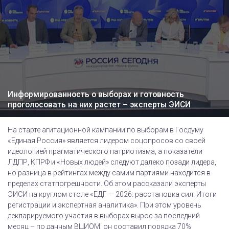
Информированность о выборах и готовность
проголосовать на них растет – эксперты ЭИСИ
На старте агитационной кампании по выборам в Госдуму
«Единая Россия» является лидером соцопросов со своей
идеологией прагматического патриотизма, а показатели
ЛДПР, КПРФ и «Новых людей» следуют далеко позади лидера,
но разница в рейтингах между самим партиями находится в
пределах статпогрешности. Об этом рассказали эксперты
ЭИСИ на круглом столе «ЕДГ — 2026: расстановка сил. Итоги
регистрации и экспертная аналитика». При этом уровень
декларируемого участия в выборах вырос за последний
месяц – по данным ВЦИОМ, он составил порядка 70%