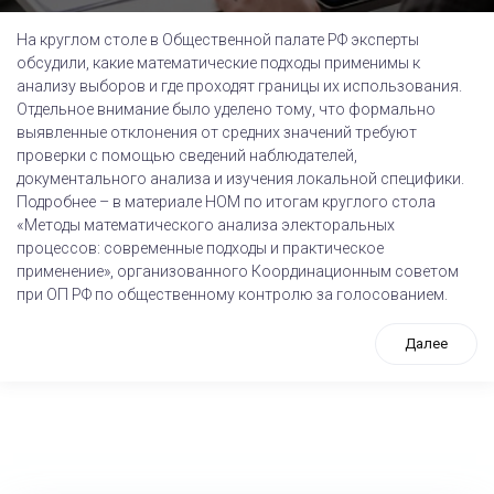
На круглом столе в Общественной палате РФ эксперты
обсудили, какие математические подходы применимы к
анализу выборов и где проходят границы их использования.
Отдельное внимание было уделено тому, что формально
выявленные отклонения от средних значений требуют
проверки с помощью сведений наблюдателей,
документального анализа и изучения локальной специфики.
Подробнее – в материале НОМ по итогам круглого стола
«Методы математического анализа электоральных
процессов: современные подходы и практическое
применение», организованного Координационным советом
при ОП РФ по общественному контролю за голосованием.
Далее
tps://www.high-endrolex.com/26