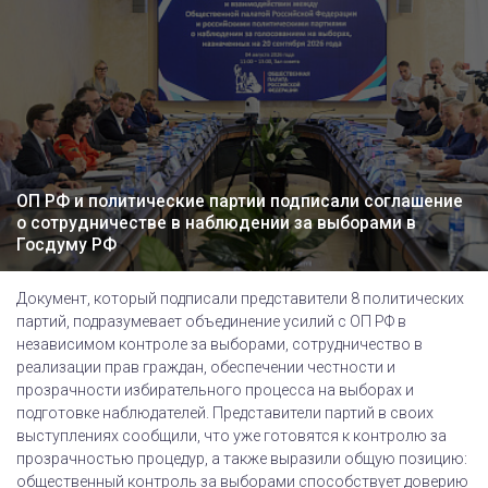
ОП РФ и политические партии подписали соглашение
о сотрудничестве в наблюдении за выборами в
Госдуму РФ
Документ, который подписали представители 8 политических
партий, подразумевает объединение усилий с ОП РФ в
независимом контроле за выборами, сотрудничество в
реализации прав граждан, обеспечении честности и
прозрачности избирательного процесса на выборах и
подготовке наблюдателей. Представители партий в своих
выступлениях сообщили, что уже готовятся к контролю за
прозрачностью процедур, а также выразили общую позицию:
общественный контроль за выборами способствует доверию