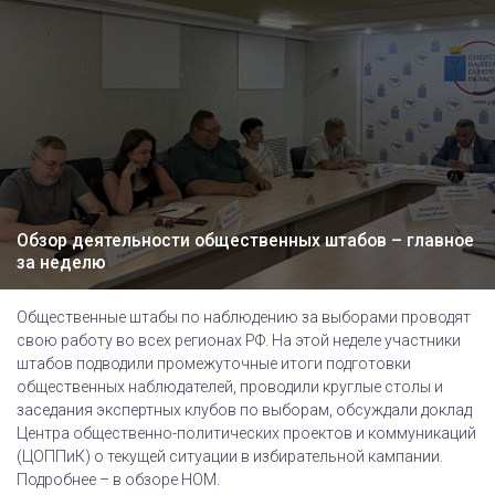
Обзор деятельности общественных штабов – главное
за неделю
Общественные штабы по наблюдению за выборами проводят
свою работу во всех регионах РФ. На этой неделе участники
штабов подводили промежуточные итоги подготовки
общественных наблюдателей, проводили круглые столы и
заседания экспертных клубов по выборам, обсуждали доклад
Центра общественно-политических проектов и коммуникаций
(ЦОППиК) о текущей ситуации в избирательной кампании.
Подробнее – в обзоре НОМ.