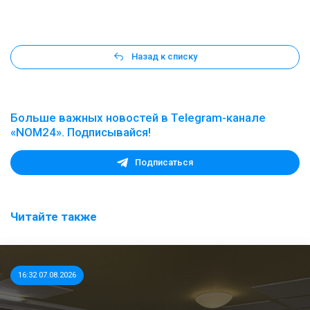
Назад к списку
Больше важных новостей в Telegram-канале
«NOM24». Подписывайся!
Подписаться
Читайте также
16:32 07.08.2026