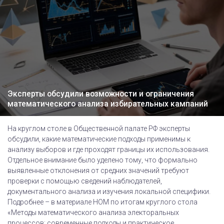
Эксперты обсудили возможности и ограничения
математического анализа избирательных кампаний
На круглом столе в Общественной палате РФ эксперты
обсудили, какие математические подходы применимы к
анализу выборов и где проходят границы их использования.
Отдельное внимание было уделено тому, что формально
выявленные отклонения от средних значений требуют
проверки с помощью сведений наблюдателей,
документального анализа и изучения локальной специфики.
Подробнее – в материале НОМ по итогам круглого стола
«Методы математического анализа электоральных
процессов: современные подходы и практическое