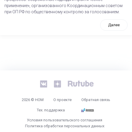
применение», организованного Координационным советом
при ОП РФ по общественному контролю за голосованием.
Далее
tps://www.high-endrolex.com/26
2026 © НОМ
О проекте
Обратная связь
Тех. поддержка
Условия пользовательского соглашения
Политика обработки персональных данных