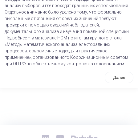
анализу выборов и где проходят границы их использования.
Отдельное внимание было уделено тому, что формально
выявленные отклонения от средних значений требуют
проверки с помощью сведений наблюдателей,
документального анализа и изучения локальной специфики.
Подробнее – в материале НОМ по итогам круглого стола
«Методы математического анализа электоральных
процессов: современные подходы и практическое
применение», организованного Координационным советом
при ОП РФ по общественному контролю за голосованием.
Далее
tps://www.high-endrolex.com/26