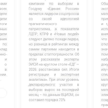
ами
кампании по выборам в
Об
всех
Госдуму «Единая Россия»
экс
деле
является лидером соцопросов
ма
дили
со своей идеологией
при
оги
прагматического
и г
нных
патриотизма, а показатели
исп
дили
ЛДПР, КПРФ и «Новых людей»
вни
ания
следуют далеко позади лидера,
что
 по
но разница в рейтингах между
от
клад
самим партиями находится в
зна
но-
пределах статпогрешности. Об
по
ов и
этом рассказали эксперты
наб
К) о
ЭИСИ на круглом столе «ЕДГ —
док
и в
2026: расстановка сил. Итоги
из
нии.
регистрации и экспертная
спе
.
аналитика». При этом уровень
мат
декларируемого участия в
кр
выборах вырос за последний
мат
месяц – по данным ВЦИОМ, он
эле
составил порядка 70%
со
пра