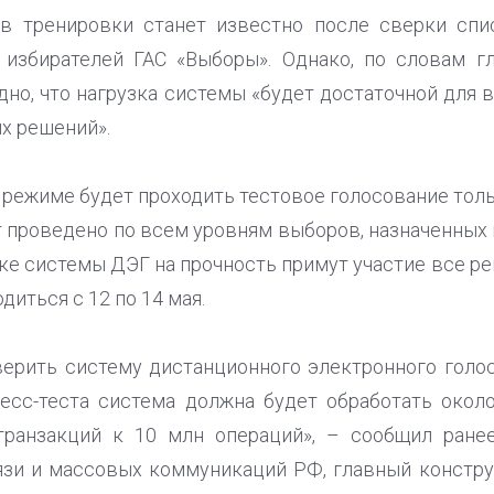
ов тренировки станет известно после сверки спи
м избирателей ГАС «Выборы». Однако, по словам
идно, что нагрузка системы «будет достаточной для
х решений».
– режиме будет проходить тестовое голосование тол
т проведено по всем уровням выборов, назначенных н
ке системы ДЭГ на прочность примут участие все р
диться с 12 по 14 мая.
ерить систему дистанционного электронного голос
ресс-теста система должна будет обработать окол
транзакций к 10 млн операций», – сообщил ране
вязи и массовых коммуникаций РФ, главный констр