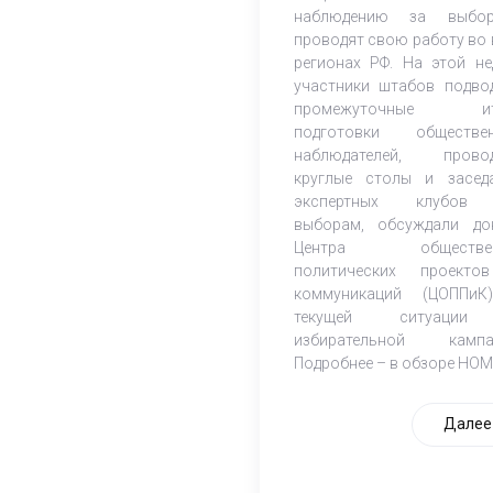
наблюдению за выбор
проводят свою работу во 
регионах РФ. На этой не
участники штабов подво
промежуточные ит
подготовки обществе
наблюдателей, прово
круглые столы и засед
экспертных клубов
выборам, обсуждали до
Центра обществен
политических проект
коммуникаций (ЦОППи
текущей ситуаци
избирательной кампа
Подробнее – в обзоре НОМ
Далее