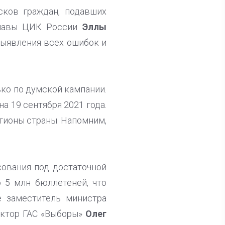
сков граждан, подавших
 главы ЦИК России
Эллы
 выявления всех ошибок и
ько по думской кампании.
а 19 сентября 2021 года.
егионы страны. Напомним,
ования под достаточной
о 5 млн бюллетеней, что
е заместитель министра
уктор ГАС «Выборы»
Олег