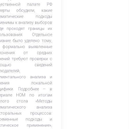
щественной палате РФ
перты обсудили, какие
тематические подходы
менимы к анализу выборов
де проходят границы их
ользования. Отдельное
мание было уделено тому,
 формально выявленные
клонения от средних
чений требуют проверки с
мощью сведений
людателей,
ументального анализа и
учения локальной
цифики. Подробнее – в
ериале НОМ по итогам
углого стола «Методы
ематического анализа
кторальных процессов:
временные подходы и
ктическое применение»,