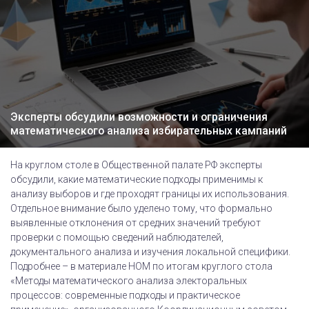
Эксперты обсудили возможности и ограничения
математического анализа избирательных кампаний
На круглом столе в Общественной палате РФ эксперты
обсудили, какие математические подходы применимы к
анализу выборов и где проходят границы их использования.
Отдельное внимание было уделено тому, что формально
выявленные отклонения от средних значений требуют
проверки с помощью сведений наблюдателей,
документального анализа и изучения локальной специфики.
Подробнее – в материале НОМ по итогам круглого стола
«Методы математического анализа электоральных
процессов: современные подходы и практическое