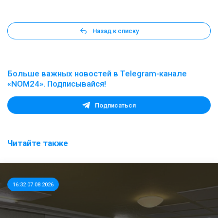
Назад к списку
Больше важных новостей в Telegram-канале
«NOM24». Подписывайся!
Подписаться
Читайте также
16:32 07.08.2026