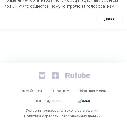
применение», организованного Координационным советом
при ОП РФ по общественному контролю за голосованием.
Далее
tps://www.high-endrolex.com/26
2026 © НОМ
О проекте
Обратная связь
Тех. поддержка
Условия пользовательского соглашения
Политика обработки персональных данных