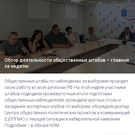
Обзор деятельности общественных штабов – главное
за неделю
Общественные штабы по наблюдению за выборами проводят
свою работу во всех регионах РФ. На этой неделе участники
штабов подводили промежуточные итоги подготовки
общественных наблюдателей, проводили круглые столы и
заседания экспертных клубов по выборам, обсуждали доклад
Центра общественно-политических проектов и коммуникаций
(ЦОППиК) о текущей ситуации в избирательной кампании.
Подробнее – в обзоре НОМ.