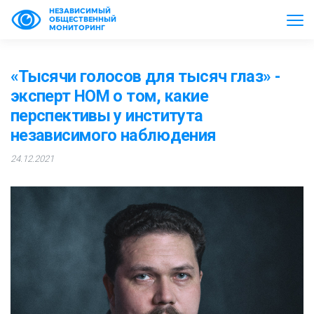
НЕЗАВИСИМЫЙ
ОБЩЕСТВЕННЫЙ
МОНИТОРИНГ
«Тысячи голосов для тысяч глаз» -
эксперт НОМ о том, какие
перспективы у института
независимого наблюдения
24.12.2021