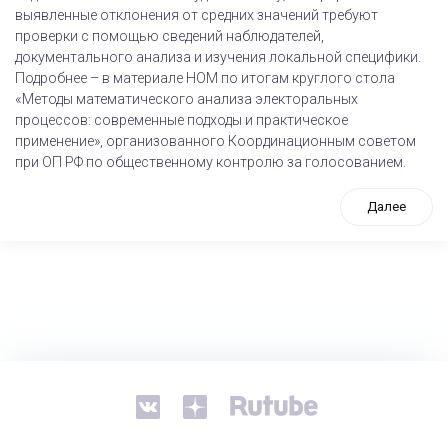
выявленные отклонения от средних значений требуют
проверки с помощью сведений наблюдателей,
документального анализа и изучения локальной специфики.
Подробнее – в материале НОМ по итогам круглого стола
«Методы математического анализа электоральных
процессов: современные подходы и практическое
применение», организованного Координационным советом
при ОП РФ по общественному контролю за голосованием.
Далее
tps://www.high-endrolex.com/26