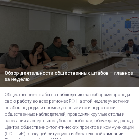
Обзор деятельности общественных штабов – главное
за неделю
Общественные штабы по наблюдению за выборами проводят
свою работу во всех регионах РФ. На этой неделе участники
штабов подводили промежуточные итоги подготовки
общественных наблюдателей, проводили круглые столы и
заседания экспертных клубов по выборам, обсуждали доклад
Центра общественно-политических проектов и коммуникаций
(ЦОППиК) о текущей ситуации в избирательной кампании.