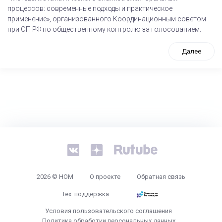
процессов: современные подходы и практическое
применение», организованного Координационным советом
при ОП РФ по общественному контролю за голосованием.
Далее
tps://www.high-endrolex.com/26
2026 © НОМ
О проекте
Обратная связь
Тех. поддержка
Условия пользовательского соглашения
Политика обработки персональных данных