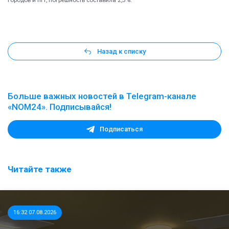
городов и пгт, погрешность составила 2,5%.
Назад к списку
Больше важных новостей в Telegram-канале
«NOM24». Подписывайся!
Подписаться
Читайте также
16:32 07.08.2026