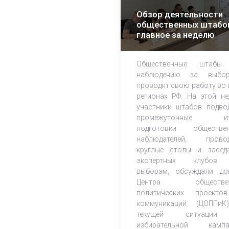
Обзор деятельности
общественных штабо
главное за неделю
Общественные штабы
наблюдению за выбор
проводят свою работу во 
регионах РФ. На этой не
участники штабов подво
промежуточные ит
подготовки обществе
наблюдателей, прово
круглые столы и засед
экспертных клубов
выборам, обсуждали до
Центра обществен
политических проект
коммуникаций (ЦОППи
текущей ситуаци
избирательной кампа