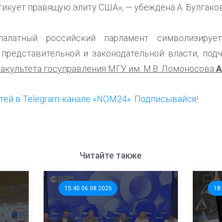
тикует правящую элиту США», — убеждена А. Булгаков
алатный российский парламент символизируе
 представительной и законодательной власти, под
факультета госуправления МГУ им. М.В. Ломоносова
А
ей в Telegram-канале «NOM24». Подписывайся!
Читайте также
15:40 06.08.2026
18