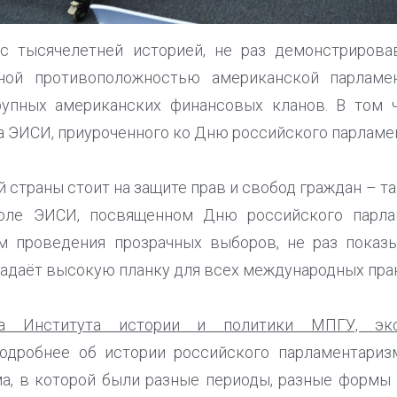
с тысячелетней историей, не раз демонстриров
лной противоположностью американской парламен
рупных американских финансовых кланов. В том 
ла ЭИСИ, приуроченного ко Дню российского парламе
 страны стоит на защите прав и свобод граждан – т
толе ЭИСИ, посвященном Дню российского парла
ём проведения прозрачных выборов, не раз показ
задаёт высокую планку для всех международных пра
ора Института истории и политики МПГУ, 
дробнее об истории российского парламентаризм
а, в которой были разные периоды, разные формы