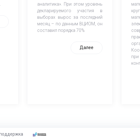
.
аналитика». При этом уровень
мат
декларируемого участия в
кр
выборах вырос за последний
мат
месяц – по данным ВЦИОМ, он
эле
составил порядка 70%
со
пра
орг
Далее
Коо
при
кон
 поддержка