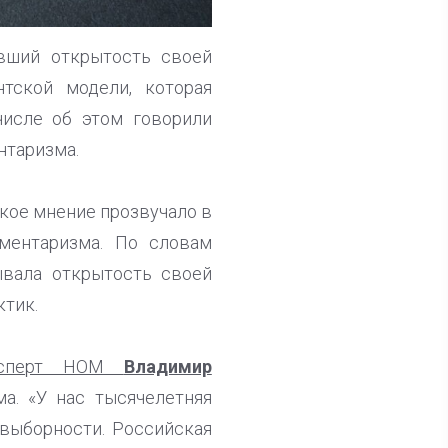
авший открытость своей
тской модели, которая
числе об этом говорили
нтаризма.
акое мнение прозвучало в
ментаризма. По словам
ывала открытость своей
ктик.
эксперт НОМ
Владимир
а. «У нас тысячелетняя
 выборности. Российская