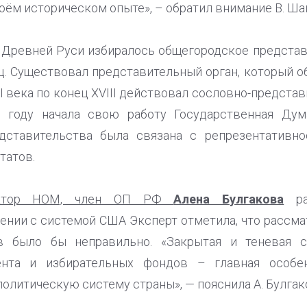
оём историческом опыте», – обратил внимание В. Ша
в Древней Руси избиралось общегородское предста
иц. Существовал представительный орган, который 
VI века по конец XVIII действовал сословно-предста
6 году начала свою работу Государственная Дум
дставительства была связана с репрезентативно
татов.
ректор НОМ, член ОП РФ
Алена Булгакова
рас
ении с системой США Эксперт отметила, что рассм
в было бы неправильно. «Закрытая и теневая с
ента и избирательных фондов – главная особен
олитическую систему страны», — пояснила А. Булгак