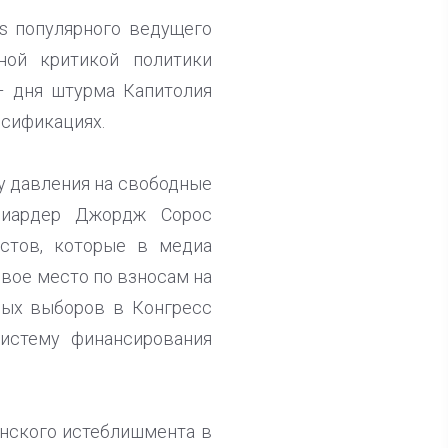
s популярного ведущего
ной критикой политики
– дня штурма Капитолия
ьсификациях.
у давления на свободные
лиардер Джордж Сорос
стов, которые в медиа
вое место по взносам на
ных выборов в Конгресс
систему финансирования
анского истеблишмента в