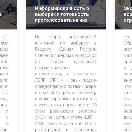
Информированность о
Экс
в –
выборах и готовность
во
проголосовать на них
огр
растет – эксперты ЭИСИ
ма
ана
 по
На старте агитационной
На
ка
ами
кампании по выборам в
Об
всех
Госдуму «Единая Россия»
экс
деле
является лидером соцопросов
ма
дили
со своей идеологией
при
оги
прагматического
и г
нных
патриотизма, а показатели
исп
дили
ЛДПР, КПРФ и «Новых людей»
вни
ания
следуют далеко позади лидера,
что
 по
но разница в рейтингах между
от
клад
самим партиями находится в
зна
но-
пределах статпогрешности. Об
по
ов и
этом рассказали эксперты
наб
К) о
ЭИСИ на круглом столе «ЕДГ —
док
и в
2026: расстановка сил. Итоги
из
нии.
регистрации и экспертная
спе