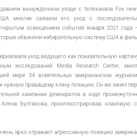
едавнем вынужденном уходе с телеканала Fox new
США многие связали его уход с последователь
 открытым освещением событий января 2021 года 
оторые обвиняли избирательную систему США в фал
теризовала уход ведущего как показательную картин
ым исследований Media Research Center, мил
шей мере 54 влиятельных американских журнали
и нужную праващему клану позицию. Он же занял пер
тельной кампании демократов в ходе промежуточ
а Алена Булгакова, проиллюстрировав клановую 
очень ярко отражает агрессивную позицию америк