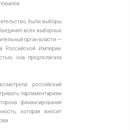
повалов.
вительство, были выборы
объединял всех выборных
вительный орган власти —
а Российской Империи.
стью, она предполагала
смотрела российский
атривать парламентаризм
торона финансирования
ность, которая вносит
ова.