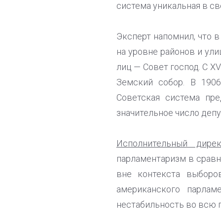
система уникальная в св
Эксперт напомнил, что 
на уровне районов и ул
лиц — Совет господ. С X
Земский собор. В 190
Советская система пре
значительное число депу
Исполнительный ди
парламентаризм в сравн
вне контекста выборо
американского парлам
нестабильность во всю п