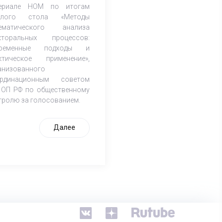
ериале НОМ по итогам
углого стола «Методы
ематического анализа
кторальных процессов:
временные подходы и
ктическое применение»,
анизованного
рдинационным советом
 ОП РФ по общественному
тролю за голосованием.
Далее