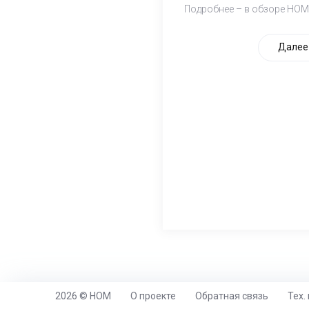
Подробнее – в обзоре НОМ
Далее
2026 © НОМ
О проекте
Обратная связь
Тех.
https://www.high-endrolex.com/26