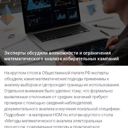
Эксперты обсудили возможности и ограничения
математического анализа избирательных кампаний
На круглом столе в Общественной палате РФ эксперты
обсудили, какие математические подходы применимы к
анализу выборов и где проходят границы их использования.
Отдельное внимание было уделено тому, что формально
выявленные отклонения от средних значений требуют
проверки с помощью сведений наблюдателей,
документального анализа и изучения локальной специфики.
Подробнее – в материале НОМ по итогам круглого стола
«Методы математического анализа электоральных
процессов: современные подходы и практическое