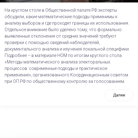
На круглом столе в Общественной палате РФ эксперты
обсудили, какие математические подходы применимы к
анализу выборов и где проходят границы их использования.
Отдельное внимание было уделено тому, что формально
выявленные отклонения от средних значений требуют
проверки с помощью сведений наблюдателей,
документального анализа и изучения локальной специфики.
Подробнее – в материале НОМ по итогам круглого стола
«Методы математического анализа электоральных
процессов: современные подходы и практическое
применение», организованного Координационным советом
при ОП РФ по общественному контролю за голосованием.
Далее
tps://www.high-endrolex.com/26