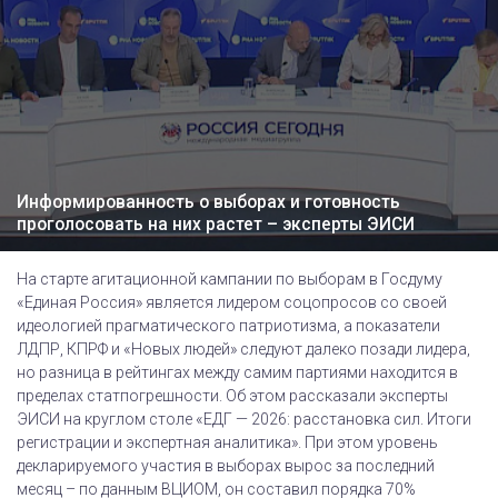
Информированность о выборах и готовность
проголосовать на них растет – эксперты ЭИСИ
На старте агитационной кампании по выборам в Госдуму
«Единая Россия» является лидером соцопросов со своей
идеологией прагматического патриотизма, а показатели
ЛДПР, КПРФ и «Новых людей» следуют далеко позади лидера,
но разница в рейтингах между самим партиями находится в
пределах статпогрешности. Об этом рассказали эксперты
ЭИСИ на круглом столе «ЕДГ — 2026: расстановка сил. Итоги
регистрации и экспертная аналитика». При этом уровень
декларируемого участия в выборах вырос за последний
месяц – по данным ВЦИОМ, он составил порядка 70%