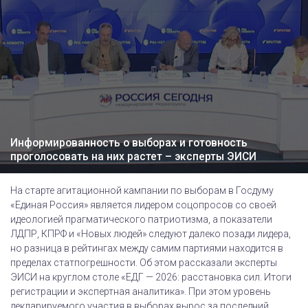
Информированность о выборах и готовность
проголосовать на них растет – эксперты ЭИСИ
На старте агитационной кампании по выборам в Госдуму
«Единая Россия» является лидером соцопросов со своей
идеологией прагматического патриотизма, а показатели
ЛДПР, КПРФ и «Новых людей» следуют далеко позади лидера,
но разница в рейтингах между самим партиями находится в
пределах статпогрешности. Об этом рассказали эксперты
ЭИСИ на круглом столе «ЕДГ — 2026: расстановка сил. Итоги
регистрации и экспертная аналитика». При этом уровень
декларируемого участия в выборах вырос за последний