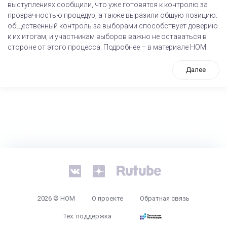
выступлениях сообщили, что уже готовятся к контролю за
прозрачностью процедур, а также выразили общую позицию:
общественный контроль за выборами способствует доверию
к их итогам, и участникам выборов важно не оставаться в
стороне от этого процесса. Подробнее – в материале НОМ.
Далее
tps://www.high-endrolex.com/26
2026 © НОМ
О проекте
Обратная связь
Тех. поддержка