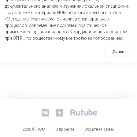
документального анализа и изучения локальной специфики.
Подробнее – в материале НОМ по итогам круглого стола
«Методы математического анализа электоральных
процессов: современные подходы и практическое
применение», организованного Координационным советом
при ОП РФ по общественному контролю за голосованием.
Далее
tps://www.high-endrolex.com/26
2026 © НОМ
О проекте
Обратная связь