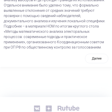
анализу выборов и где проходят границы их использования.
Отдельное внимание было уделено тому, что формально
выявленные отклонения от средних значений требуют
проверки с помощью сведений наблюдателей,
документального анализа и изучения локальной специфики.
Подробнее – в материале НОМ по итогам круглого стола
«Методы математического анализа электоральных
процессов: современные подходы и практическое
применение», организованного Координационным советом
при ОП РФ по общественному контролю за голосованием.
Далее
tps://www.high-endrolex.com/26