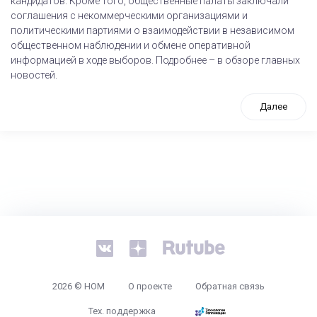
кандидатов. Кроме того, общественные палаты заключали
соглашения с некоммерческими организациями и
политическими партиями о взаимодействии в независимом
общественном наблюдении и обмене оперативной
информацией в ходе выборов. Подробнее – в обзоре главных
новостей.
Далее
tps://www.high-endrolex.com/26
2026 © НОМ
О проекте
Обратная связь
Тех. поддержка