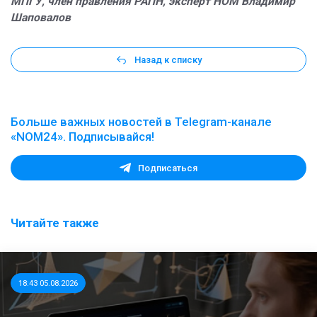
МПГУ, член правления РАПН, эксперт НОМ Владимир
Шаповалов
Назад к списку
Больше важных новостей в Telegram-канале
«NOM24». Подписывайся!
Подписаться
Читайте также
18:43 05.08.2026