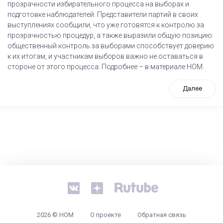
прозрачности избирательного процесса на выборах и
подготовке наблюдателей. Представители партий в своих
выступлениях сообщили, что уже готовятся к контролю за
прозрачностью процедур, а также выразили общую позицию:
общественный контроль за выборами способствует доверию
к их итогам, и участникам выборов важно не оставаться в
стороне от этого процесса. Подробнее – в материале НОМ.
Далее
tps://www.high-endrolex.com/26
2026 © НОМ
О проекте
Обратная связь