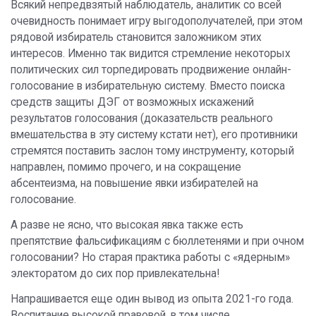
Всякий непредвзятый наблюдатель, аналитик со всей
очевидность понимает игру выгодополучателей, при этом
рядовой избиратель становится заложником этих
интересов. Именно так видится стремление некоторых
политических сил торпедировать продвижение онлайн-
голосование в избирательную систему. Вместо поиска
средств защиты ДЭГ от возможных искажений
результатов голосования (доказательств реального
вмешательства в эту систему кстати нет), его противники
стремятся поставить заслон тому инструменту, который
направлен, помимо прочего, и на сокращение
абсентеизма, на повышение явки избирателей на
голосование.
А разве не ясно, что высокая явка также есть
препятствие фальсификациям с бюллетенями и при очном
голосовании? Но старая практика работы с «ядерным»
электоратом до сих пор привлекательна!
Напрашивается еще один вывод из опыта 2021-го года.
Воспитание высокой правовой, в том числе