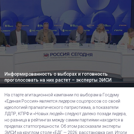
Информированность о выборах и готовность
проголосовать на них растет – эксперты ЭИСИ
На старте агитационной кампании по выборам в Госдуму
«Единая Россия» является лидером соцопросов со своей
идеологией прагматического патриотизма, а показатели
ЛДПР, КПРФ и «Новых людей» следуют далеко позади лидера,
но разница в рейтингах между самим партиями находится в
пределах статпогрешности. Об этом рассказали эксперты
ЭИСИ на круглом столе «ЕДГ — 2026: расстановка сил. Итоги