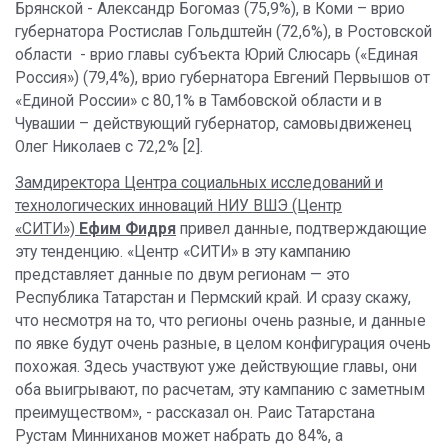
Брянской - Александр Богомаз (75,9%), в Коми – врио
губернатора Ростислав Гольдштейн (72,6%), в Ростовской
области - врио главы субъекта Юрий Слюсарь («Единая
Россия») (79,4%), врио губернатора Евгений Первышов от
«Единой России» с 80,1% в Тамбовской области и в
Чувашии – действующий губернатор, самовыдвиженец
Олег Николаев с 72,2% [2].
Замдиректора Центра социальных исследований и
технологических инноваций НИУ ВШЭ (Центр
«СИТИ»)
Ефим Фидря
привел данные, подтверждающие
эту тенденцию. «Центр «СИТИ» в эту кампанию
представляет данные по двум регионам — это
Республика Татарстан и Пермский край. И сразу скажу,
что несмотря на то, что регионы очень разные, и данные
по явке будут очень разные, в целом конфигурация очень
похожая. Здесь участвуют уже действующие главы, они
оба выигрывают, по расчетам, эту кампанию с заметным
преимуществом», - рассказал он. Раис Татарстана
Рустам Минниханов может набрать до 84%, а