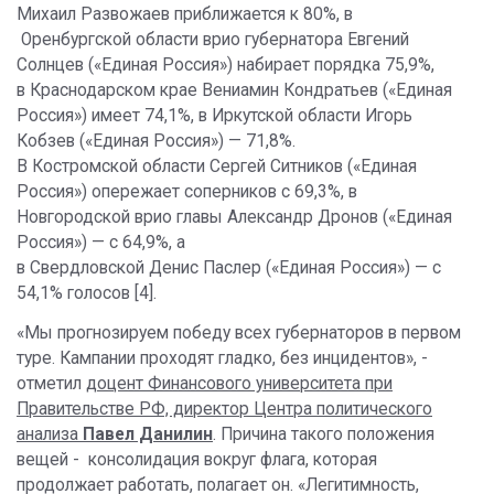
Михаил Развожаев приближается к 80%, в
Оренбургской области врио губернатора Евгений
Солнцев («Единая Россия») набирает порядка 75,9%,
в Краснодарском крае Вениамин Кондратьев («Единая
Россия») имеет 74,1%, в Иркутской области Игорь
Кобзев («Единая Россия») — 71,8%.
В Костромской области Сергей Ситников («Единая
Россия») опережает соперников с 69,3%, в
Новгородской врио главы Александр Дронов («Единая
Россия») — с 64,9%, а
в Свердловской Денис Паслер («Единая Россия») — с
54,1% голосов [4].
«Мы прогнозируем победу всех губернаторов в первом
туре. Кампании проходят гладко, без инцидентов», -
отметил
доцент Финансового университета при
Правительстве РФ, директор Центра политического
анализа
Павел Данилин
. Причина такого положения
вещей - консолидация вокруг флага, которая
продолжает работать, полагает он. «Легитимность,