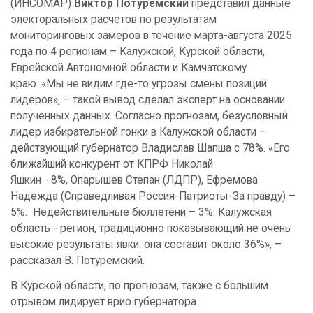
(ИНСОМАР)
Виктор Потуремский
представил данные
электоральных расчетов по результатам
мониторинговых замеров в течение марта-августа 2025
года по 4 регионам – Калужской, Курской области,
Еврейской Автономной области и Камчатскому
краю. «Мы не видим где-то угрозы смены позиций
лидеров», – такой вывод сделал эксперт на основании
полученных данных. Согласно прогнозам, безусловный
лидер избирательной гонки в Калужской области –
действующий губернатор Владислав Шапша с 78%. «Его
ближайший конкурент от КПРФ Николай
Яшкин - 8%, Опарышев Степан (ЛДПР), Ефремова
Надежда (Справедливая Россия-Патриоты-За правду) –
5%. Недействительные бюллетени – 3%. Калужская
область - регион, традиционно показывающий не очень
высокие результаты явки: она составит около 36%», –
рассказал В. Потуремский.
В Курской области, по прогнозам, также с большим
отрывом лидирует врио губернатора