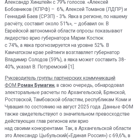
Александр Хинштейн с 79% голосов. «Алексей
Бобовников (КПРФ) – 6%, Алексей Томанов (ЛДПР) и
Геннадий Баев (СРЗП) - 3%. Явка в регионе, по нашему
расчёту, составит около 51%», – добавил он. В
Еврейской автономной области опросы показывают
лидерство врио губернатора Марии Костюк
с 74%, а явка прогнозируется на уровне 52%. В
Камчатском крае рейтинги возглавляет губернатор
Владимир Солодов (59%), а явка может составить 38-
40%, указал В. Потуремский [1].
Руководитель группы партнерских коммуникаций
ФОМ
Роман Бумагин
, в свою очередь, обнародовал
электоральные расчеты по Архангельской, Брянской,
Ростовской, Тамбовской областям, республикам Коми и
Чувашия по состоянию на август 2025 года. Данные ФОМ
также свидетельствуют о значительном превосходстве
действующих глав регионов или врио
над своими конкурентами. Так, в Архангельской области
это Александр Цыбульский(«Единая Россия») с 69,6%, в