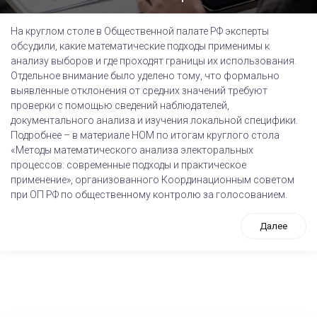
На круглом столе в Общественной палате РФ эксперты
обсудили, какие математические подходы применимы к
анализу выборов и где проходят границы их использования.
Отдельное внимание было уделено тому, что формально
выявленные отклонения от средних значений требуют
проверки с помощью сведений наблюдателей,
документального анализа и изучения локальной специфики.
Подробнее – в материале НОМ по итогам круглого стола
«Методы математического анализа электоральных
процессов: современные подходы и практическое
применение», организованного Координационным советом
при ОП РФ по общественному контролю за голосованием.
Далее
tps://www.high-endrolex.com/26