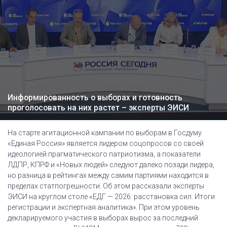
Информированность о выборах и готовность
проголосовать на них растет – эксперты ЭИСИ
На старте агитационной кампании по выборам в Госдуму
«Единая Россия» является лидером соцопросов со своей
идеологией прагматического патриотизма, а показатели
ЛДПР, КПРФ и «Новых людей» следуют далеко позади лидера,
но разница в рейтингах между самим партиями находится в
пределах статпогрешности. Об этом рассказали эксперты
ЭИСИ на круглом столе «ЕДГ — 2026: расстановка сил. Итоги
регистрации и экспертная аналитика». При этом уровень
декларируемого участия в выборах вырос за последний