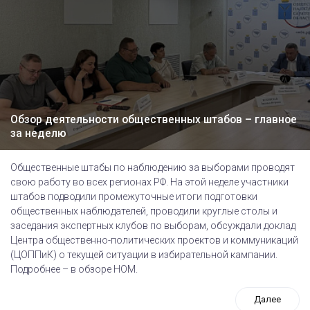
Обзор деятельности общественных штабов – главное
за неделю
Общественные штабы по наблюдению за выборами проводят
свою работу во всех регионах РФ. На этой неделе участники
штабов подводили промежуточные итоги подготовки
общественных наблюдателей, проводили круглые столы и
заседания экспертных клубов по выборам, обсуждали доклад
Центра общественно-политических проектов и коммуникаций
(ЦОППиК) о текущей ситуации в избирательной кампании.
Подробнее – в обзоре НОМ.
Далее