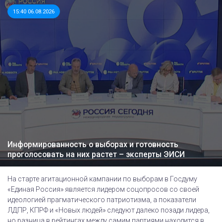
15:40 06.08.2026
Информированность о выборах и готовность
проголосовать на них растет – эксперты ЭИСИ
На старте агитационной кампании по выборам в Госдуму
«Единая Россия» является лидером соцопросов со своей
идеологией прагматического патриотизма, а показатели
ЛДПР, КПРФ и «Новых людей» следуют далеко позади лидера,
но разница в рейтингах между самим партиями находится в