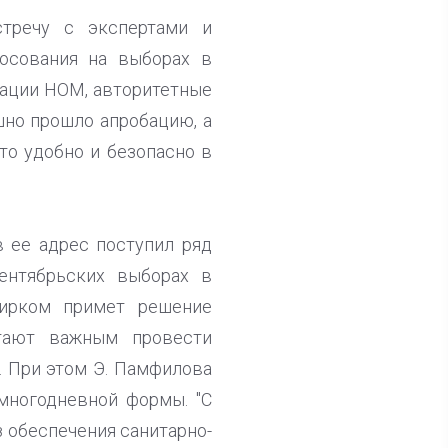
тречу с экспертами и
лосования на выборах в
циации НОМ, авторитетные
шно прошло апробацию, а
то удобно и безопасно в
в ее адрес поступил ряд
ентябрьских выборах в
бирком примет решение
итают важным провести
. При этом Э. Памфилова
многодневной формы. "С
з обеспечения санитарно-