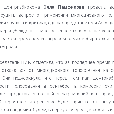
ь Центризбиркома
Элла Памфилова
провела вс
бсудить вопрос о применении многодневного го
сии звучала и критика, однако представители Ассо
икеры убеждены – многодневное голосование успе
ывается временем и запросом самих избирателей: э
 угрозы.
седатель ЦИК отметила, что за последнее время 
 отказаться от многодневного голосования на с
. Она подчеркнула, что перед тем как Центриз
ности голосования в сентябре, в комиссии сч
удет представлен полный спектр мнений по вопросу
ой вероятностью решение будет принято в пользу 
ается пандемия, будем, в первую очередь, исходить и