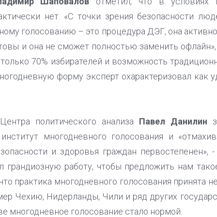
ладимир Шаповалов
отметил, что в условиях 
ктически нет. «С точки зрения безопасности люде
ому голосованию – это процедура ДЭГ, она активно
товы и она не сможет полностью заменить офлайн», -
только 70% избирателей и возможность традицион
многодневную форму эксперт охарактеризовал как
 Центра политического анализа
Павел Данилин
з
 институт многодневного голосования и «отмахива
зопасности и здоровья граждан первостепенен», - 
 грандиозную работу, чтобы предложить нам тако
 что практика многодневного голосования принята не 
мер Чехию, Нидерланды, Чили и ряд других государс
иве многодневное голосование стало нормой.