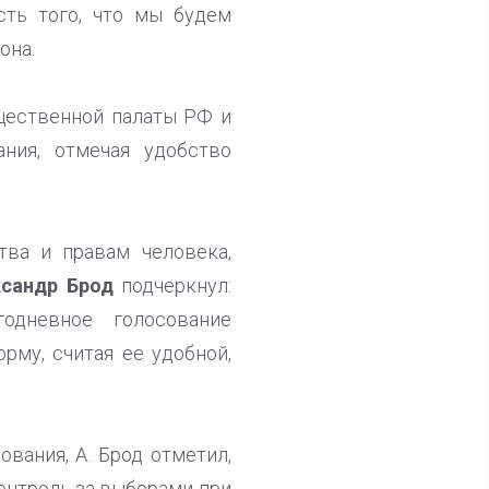
сть того, что мы будем
она.
щественной палаты РФ и
ния, отмечая удобство
тва и правам человека,
сандр Брод
подчеркнул:
одневное голосование
му, считая ее удобной,
вания, А. Брод отметил,
онтроль за выборами при