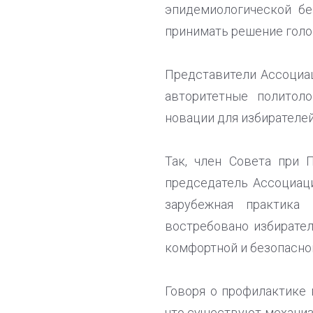
эпидемиологической бе
принимать решение голос
Представители Ассоциа
авторитетные политол
новации для избирателей
Так, член Совета при 
председатель Ассоциа
зарубежная практика
востребовано избирате
комфортной и безопасной
Говоря о профилактике 
что существуют механиз