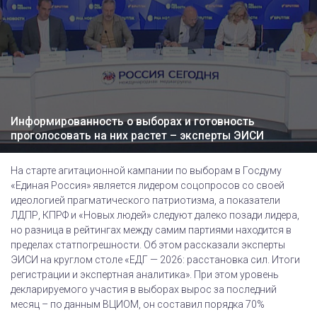
Информированность о выборах и готовность
проголосовать на них растет – эксперты ЭИСИ
На старте агитационной кампании по выборам в Госдуму
«Единая Россия» является лидером соцопросов со своей
идеологией прагматического патриотизма, а показатели
ЛДПР, КПРФ и «Новых людей» следуют далеко позади лидера,
но разница в рейтингах между самим партиями находится в
пределах статпогрешности. Об этом рассказали эксперты
ЭИСИ на круглом столе «ЕДГ — 2026: расстановка сил. Итоги
регистрации и экспертная аналитика». При этом уровень
декларируемого участия в выборах вырос за последний
месяц – по данным ВЦИОМ, он составил порядка 70%