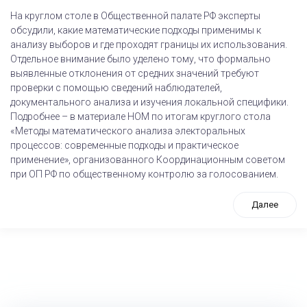
На круглом столе в Общественной палате РФ эксперты
обсудили, какие математические подходы применимы к
анализу выборов и где проходят границы их использования.
Отдельное внимание было уделено тому, что формально
выявленные отклонения от средних значений требуют
проверки с помощью сведений наблюдателей,
документального анализа и изучения локальной специфики.
Подробнее – в материале НОМ по итогам круглого стола
«Методы математического анализа электоральных
процессов: современные подходы и практическое
применение», организованного Координационным советом
при ОП РФ по общественному контролю за голосованием.
Далее
tps://www.high-endrolex.com/26